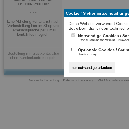
Fr. 9:00-12:00 Uhr
* * *
Cookie / Sicherheitseinstellung
Eine Abholung vor Ort, ist nach
Diese Website verwendet Cookie
Vorbestellung hier im Shop und
Betreibern die für den technische
Terminabsprache per Email
Mit * gekennzeichnete Felder sind Pflichtfelder.
kontaktlos möglich.
Notwendige Cookies / Scr
Paypal Zahlungsabwicklung / Browse
Optionale Cookies / Scrip
Bestellung mit Gastkonto, also
Trusted Shops
ohne Kundenkonto möglich.
nur notwendige erlauben
|
|
Versand & Bezahlung
Datenschutzerklärung
AGB & Kundeninforma