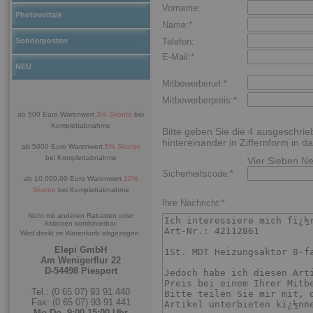
Vorname:
Photovoltaik
Name:*
Sonderposten
Telefon:
E-Mail:*
NEU
Mitbewerberurl:*
Mitbewerberpreis:*
ab 500 Euro Warenwert
3% Skonto
bei
Komplettabnahme
Bitte geben Sie die 4 ausgeschri
hintereinander in Ziffernform in da
ab 5000 Euro Warenwert
5% Skonto
bei Komplettabnahme
Vier Sieben N
Sicherheitscode:*
ab 10.000,00 Euro Warenwert
10%
Skonto
bei Komplettabnahme
Ihre Nachricht:*
Nicht mit anderen Rabatten oder
Aktionen kombinierbar.
Wird direkt im Warenkorb abgezogen.
Elepi GmbH
Am Wenigerflur 22
D-54498 Piesport
Tel.: (0 65 07) 93 91 440
Fax: (0 65 07) 93 91 441
Mo-Do. 9:00-15:00 Uhr