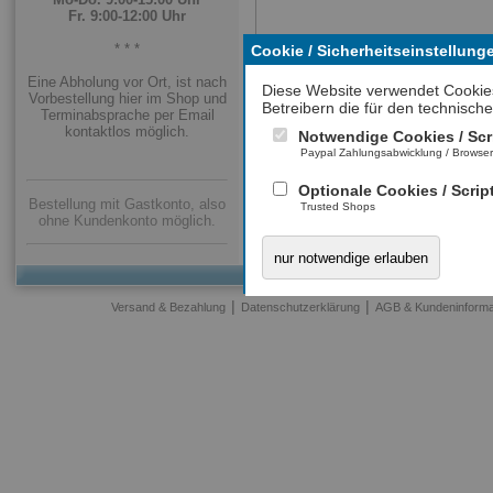
Fr. 9:00-12:00 Uhr
* * *
Cookie / Sicherheitseinstellung
Eine Abholung vor Ort, ist nach
Diese Website verwendet Cookie
Vorbestellung hier im Shop und
Betreibern die für den technische
Terminabsprache per Email
Mit * gekennzeichnete Felder sind Pflichtfelder.
kontaktlos möglich.
Notwendige Cookies / Scr
Paypal Zahlungsabwicklung / Browse
Optionale Cookies / Scrip
Bestellung mit Gastkonto, also
Trusted Shops
ohne Kundenkonto möglich.
nur notwendige erlauben
|
|
Versand & Bezahlung
Datenschutzerklärung
AGB & Kundeninforma