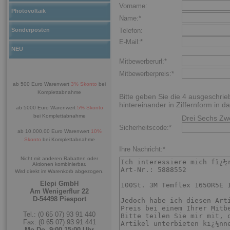
Vorname:
Photovoltaik
Name:*
Sonderposten
Telefon:
E-Mail:*
NEU
Mitbewerberurl:*
Mitbewerberpreis:*
ab 500 Euro Warenwert
3% Skonto
bei
Komplettabnahme
Bitte geben Sie die 4 ausgeschri
hintereinander in Ziffernform in da
ab 5000 Euro Warenwert
5% Skonto
bei Komplettabnahme
Drei Sechs Zw
Sicherheitscode:*
ab 10.000,00 Euro Warenwert
10%
Skonto
bei Komplettabnahme
Ihre Nachricht:*
Nicht mit anderen Rabatten oder
Aktionen kombinierbar.
Wird direkt im Warenkorb abgezogen.
Elepi GmbH
Am Wenigerflur 22
D-54498 Piesport
Tel.: (0 65 07) 93 91 440
Fax: (0 65 07) 93 91 441
Mo-Do. 9:00-15:00 Uhr