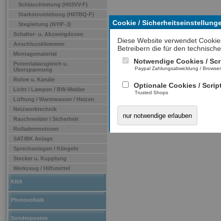
Schlauchleitung (H03VV-F)
Starkstromleitung (H07BQ-F)
Cookie / Sicherheitseinstellung
Stegleitung (NYIF-J)
Schalter- u. Abzweigdosen
Diese Website verwendet Cookie
Anschlussklemmen
Betreibern die für den technische
Montagematerial
Notwendige Cookies / Scr
Potentialausgleich u.
Paypal Zahlungsabwicklung / Browse
Überspannung
Rohre u. Kanäle
Optionale Cookies / Scrip
Licht / Lampen / BW-Melder
Trusted Shops
Lüftung / Warmwasser / Heizen
Netzwerktechnik
nur notwendige erlauben
Rauchmelder / Sicherheit
Rolladenmotoren
SAT/BK Anlage
Sprechanlagen / Klingeln
Stecker u. Kupplung
Werkzeug / Hilfsmittel
KNX
Photovoltaik
Sonderposten