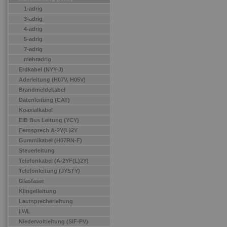
1-adrig
3-adrig
4-adrig
5-adrig
7-adrig
mehradrig
Erdkabel (NYY-J)
Aderleitung (H07V, H05V)
Brandmeldekabel
Datenleitung (CAT)
Koaxialkabel
EIB Bus Leitung (YCY)
Fernsprech A-2Y(L)2Y
Gummikabel (H07RN-F)
Steuerleitung
Telefonkabel (A-2YF(L)2Y)
Telefonleitung (JYSTY)
Glasfaser
Klingelleitung
Lautsprecherleitung
LWL
Niedervoltleitung (SIF-PV)