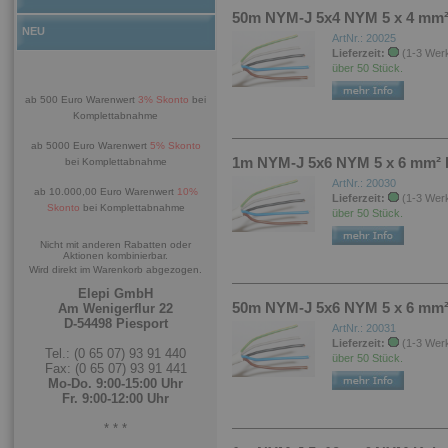
50m NYM-J 5x4 NYM 5 x 4 mm² 
NEU
ArtNr.: 20025
Lieferzeit:
(1-3 Wer
über 50 Stück.
ab 500 Euro Warenwert
3% Skonto
bei
Komplettabnahme
ab 5000 Euro Warenwert
5% Skonto
1m NYM-J 5x6 NYM 5 x 6 mm² K
bei Komplettabnahme
ArtNr.: 20030
ab 10.000,00 Euro Warenwert
10%
Lieferzeit:
(1-3 Wer
Skonto
bei Komplettabnahme
über 50 Stück.
Nicht mit anderen Rabatten oder
Aktionen kombinierbar.
Wird direkt im Warenkorb abgezogen.
Elepi GmbH
50m NYM-J 5x6 NYM 5 x 6 mm² 
Am Wenigerflur 22
D-54498 Piesport
ArtNr.: 20031
Lieferzeit:
(1-3 Wer
Tel.: (0 65 07) 93 91 440
über 50 Stück.
Fax: (0 65 07) 93 91 441
Mo-Do. 9:00-15:00 Uhr
Fr. 9:00-12:00 Uhr
* * *