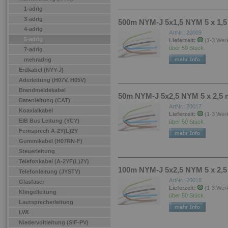
1-adrig
3-adrig
500m NYM-J 5x1,5 NYM 5 x 1,5
4-adrig
ArtNr.: 20009
5-adrig
Lieferzeit:
(1-3 Wer
über 50 Stück.
7-adrig
mehradrig
Erdkabel (NYY-J)
Aderleitung (H07V, H05V)
Brandmeldekabel
50m NYM-J 5x2,5 NYM 5 x 2,5 
Datenleitung (CAT)
ArtNr.: 20017
Koaxialkabel
Lieferzeit:
(1-3 Wer
EIB Bus Leitung (YCY)
über 50 Stück.
Fernsprech A-2Y(L)2Y
Gummikabel (H07RN-F)
Steuerleitung
Telefonkabel (A-2YF(L)2Y)
100m NYM-J 5x2,5 NYM 5 x 2,5
Telefonleitung (JYSTY)
ArtNr.: 20018
Glasfaser
Lieferzeit:
(1-3 Wer
Klingelleitung
über 50 Stück.
Lautsprecherleitung
LWL
Niedervoltleitung (SIF-PV)