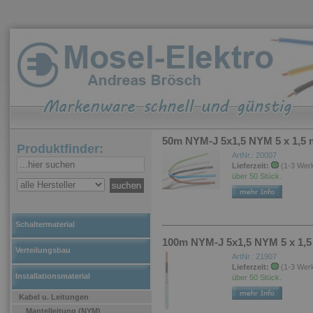
50m NYM-J 5x1,5 NYM 5 x 1,5 
Produktfinder:
ArtNr.: 20007
Lieferzeit:
(1-3 Wer
über 50 Stück.
Schaltermaterial
100m NYM-J 5x1,5 NYM 5 x 1,5
Verteilungsbau
ArtNr.: 21907
Lieferzeit:
(1-3 Wer
Installationsmaterial
über 50 Stück.
Kabel u. Leitungen
Mantelleitung (NYM)