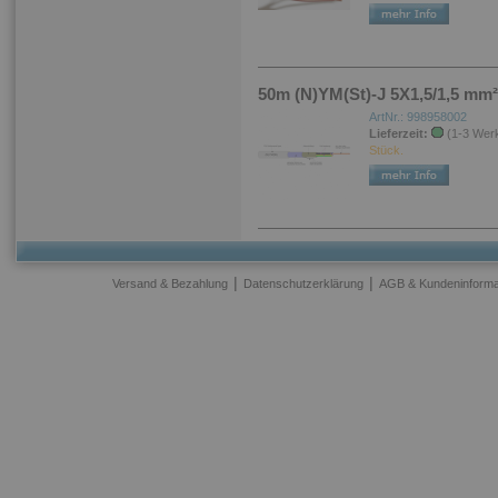
50m (N)YM(St)-J 5X1,5/1,5 mm²
ArtNr.: 998958002
Lieferzeit:
(1-3 Wer
Stück.
|
|
Versand & Bezahlung
Datenschutzerklärung
AGB & Kundeninforma