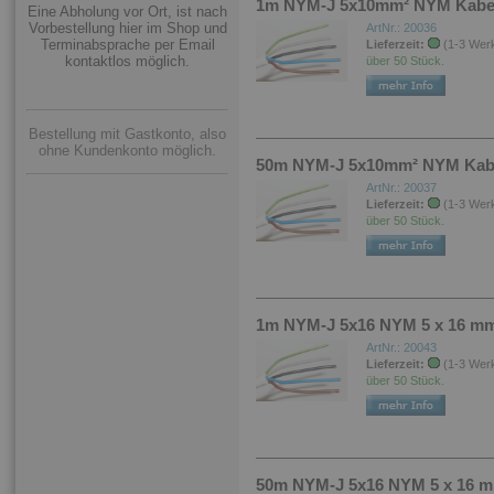
1m NYM-J 5x10mm² NYM Kabel 
Eine Abholung vor Ort, ist nach
Vorbestellung hier im Shop und
ArtNr.: 20036
Terminabsprache per Email
Lieferzeit:
(1-3 Wer
kontaktlos möglich.
über 50 Stück.
Bestellung mit Gastkonto, also
ohne Kundenkonto möglich.
50m NYM-J 5x10mm² NYM Kabel
ArtNr.: 20037
Lieferzeit:
(1-3 Wer
über 50 Stück.
1m NYM-J 5x16 NYM 5 x 16 mm²
ArtNr.: 20043
Lieferzeit:
(1-3 Wer
über 50 Stück.
50m NYM-J 5x16 NYM 5 x 16 mm