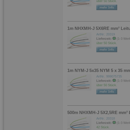
über 50 Stück.
1m NHXMH-J 5X6RE mm² Leitung
ArtNr.: 20319
Lieferzeit:
(1-3 Wer
über 50 Stück.
1m NYM-J 5x35 NYM 5 x 35 mm²
ArtNr.: 999075735
Lieferzeit:
(1-3 Wer
über 50 Stück.
500m NHXMH-J 5X2,5RE mm² Le
ArtNr.: 20318
Lieferzeit:
(1-3 Wer
42 Stück.