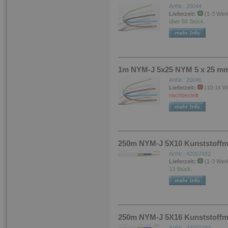
ArtNr.: 20044
Lieferzeit:
(1-3 Wer
über 50 Stück.
1m NYM-J 5x25 NYM 5 x 25 mm²
ArtNr.: 20046
Lieferzeit:
(10-14 W
nachbestellt
250m NYM-J 5X10 Kunststoffma
ArtNr.: 42007492
Lieferzeit:
(1-3 Wer
13 Stück.
250m NYM-J 5X16 Kunststoffma
ArtNr.: 42007493