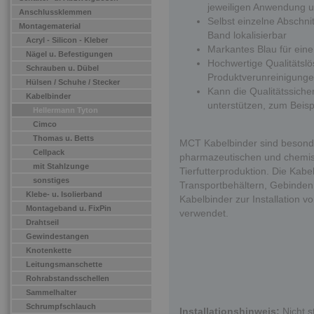
jeweiligen Anwendung u
Anschlussklemmen
Selbst einzelne Abschni
Montagematerial
Band lokalisierbar
Acryl - Silicon - Kleber
Markantes Blau für eine
Nägel u. Befestigungen
Hochwertige Qualitätsl
Schrauben u. Dübel
Produktverunreinigung
Hülsen / Schuhe / Stecker
Kann die Qualitätssiche
Kabelbinder
unterstützen, zum Bei
Hellermann Tyton
Cimco
Thomas u. Betts
MCT Kabelbinder sind besonde
Cellpack
pharmazeutischen und chemisc
mit Stahlzunge
Tierfutterproduktion. Die Kab
sonstiges
Transportbehältern, Gebinde
Klebe- u. Isolierband
Kabelbinder zur Installation 
Montageband u. FixPin
verwendet.
Drahtseil
Gewindestangen
Knotenkette
Leitungsmanschette
Rohrabstandsschellen
Sammelhalter
Schrumpfschlauch
Installationshinweis:
Nicht s