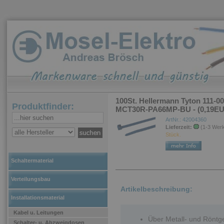
100St. Hellermann Tyton 111-0
Produktfinder:
MCT30R-PA66MP-BU - (0,19EU
ArtNr.: 42004360
Lieferzeit:
(1-3 Wer
Stück.
Schaltermaterial
Verteilungsbau
Artikelbeschreibung:
Installationsmaterial
Kabel u. Leitungen
Über Metall- und Röntg
Schalter- u. Abzweigdosen