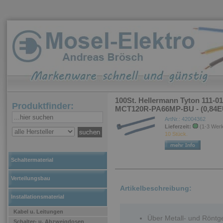
100St. Hellermann Tyton 111-0
Produktfinder:
MCT120R-PA66MP-BU - (0,84E
ArtNr.: 42004362
Lieferzeit:
(1-3 Wer
10 Stück.
Schaltermaterial
Verteilungsbau
Artikelbeschreibung:
Installationsmaterial
Kabel u. Leitungen
Über Metall- und Röntg
Schalter- u. Abzweigdosen