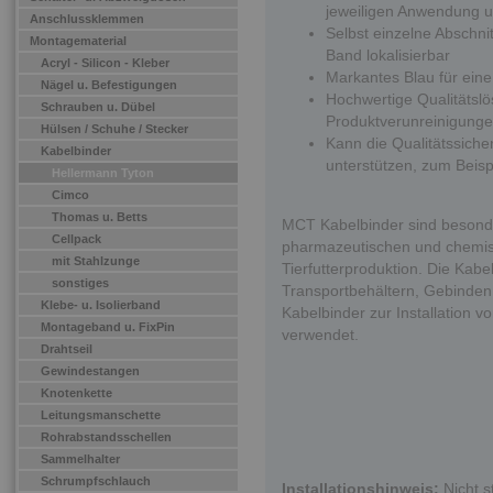
jeweiligen Anwendung u
Anschlussklemmen
Selbst einzelne Abschni
Montagematerial
Band lokalisierbar
Acryl - Silicon - Kleber
Markantes Blau für eine
Nägel u. Befestigungen
Hochwertige Qualitätsl
Schrauben u. Dübel
Produktverunreinigung
Hülsen / Schuhe / Stecker
Kann die Qualitätssiche
Kabelbinder
unterstützen, zum Bei
Hellermann Tyton
Cimco
Thomas u. Betts
MCT Kabelbinder sind besonde
Cellpack
pharmazeutischen und chemisc
mit Stahlzunge
Tierfutterproduktion. Die Kab
sonstiges
Transportbehältern, Gebinde
Klebe- u. Isolierband
Kabelbinder zur Installation 
Montageband u. FixPin
verwendet.
Drahtseil
Gewindestangen
Knotenkette
Leitungsmanschette
Rohrabstandsschellen
Sammelhalter
Schrumpfschlauch
Installationshinweis:
Nicht s