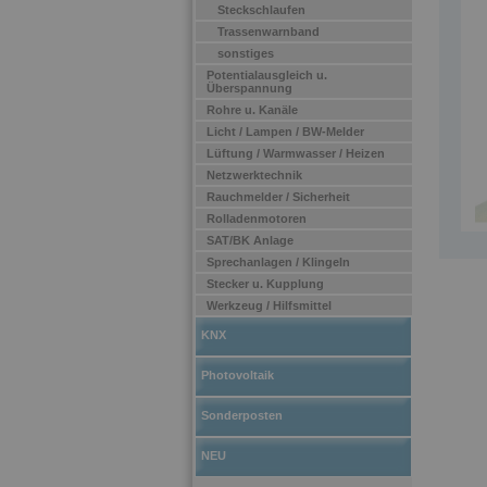
Steckschlaufen
Trassenwarnband
sonstiges
Potentialausgleich u.
Überspannung
Rohre u. Kanäle
Licht / Lampen / BW-Melder
Lüftung / Warmwasser / Heizen
Netzwerktechnik
Rauchmelder / Sicherheit
Rolladenmotoren
SAT/BK Anlage
Sprechanlagen / Klingeln
Stecker u. Kupplung
Werkzeug / Hilfsmittel
KNX
Photovoltaik
Sonderposten
NEU