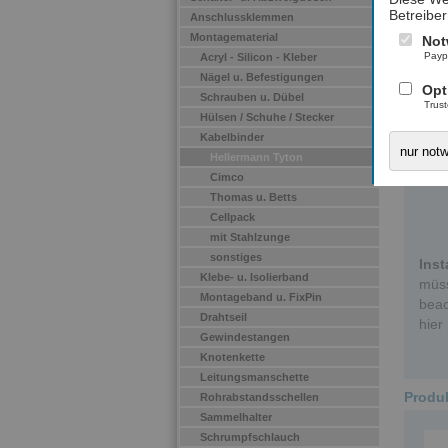
Betreiber
Anschlussklemmen
Montagematerial
Not
Payp
Acryl - Silicon - Kleber
Nägel u. Befestigungen
Opt
Schrauben u. Dübel
Trus
Hülsen / Schuhe / Stecker
Kabelbinder
nur not
Hellermann Tyton
Cimco
Thomas u. Betts
Cellpack
mit Stahlzunge
sonstiges
Inst
Klebe- u. Isolierband
müss
Montageband u. FixPin
beac
Drahtseil
hier
Gewindestangen
Knotenkette
Leitungsmanschette
Produk
Rohrabstandsschellen
Sammelhalter
Schrumpfschlauch