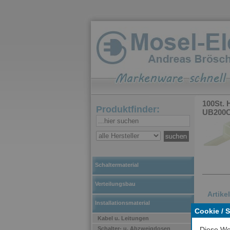
100St. 
Produktfinder:
UB200C
Schaltermaterial
Verteilungsbau
Artike
Installationsmaterial
Cookie / 
Kabel u. Leitungen
Schalter- u. Abzweigdosen
Diese We