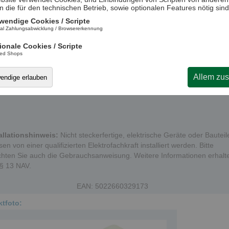
Komplett aus Kunststoff
n die für den technischen Betrieb, sowie optionalen Features nötig sind
Installation von Hand oder mit einem Verarbeitungswerkzeug
wendige Cookies / Scripte
Geeignet für die einfache Bündelung und Befestigung von Kabeln,
al Zahlungsabwicklung / Browsererkennung
Leitungen und Schläuchen
ionale Cookies / Scripte
ted Shops
Allem zu
wendige erlauben
allationshinweis:
Nicht steckerfertige, elektrische Geräte oder Bauteil
en von einer qualifizierten Elektrofachkraft installiert werden. Bitte
hten Sie auch die Gebrauchsanweisung. Weitere Informationen erhalt
 § 13 NAV.
EAN: 5022660329173
tfoto: