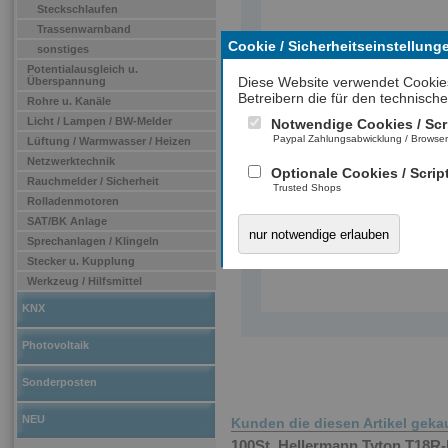
Steckschlaufen
Trassenwarnband
Cookie / Sicherheitseinstellung
sonstiges
Potentialausgleich u.
Diese Website verwendet Cookie
Überspannung
Betreibern die für den technische
Rohre u. Kanäle
Licht / Lampen / BW-Melder
Notwendige Cookies / Scr
Paypal Zahlungsabwicklung / Browse
Lüftung / Warmwasser / Heizen
Netzwerktechnik
Optionale Cookies / Scrip
Rauchmelder / Sicherheit
Trusted Shops
Rolladenmotoren
SAT/BK Anlage
nur notwendige erlauben
Sprechanlagen / Klingeln
Stecker u. Kupplung
Werkzeug / Hilfsmittel
KNX
Photovoltaik
Sonderposten
NEU
Kunden die diesen Artikel geka
100St. Hellermann Tyton T18R