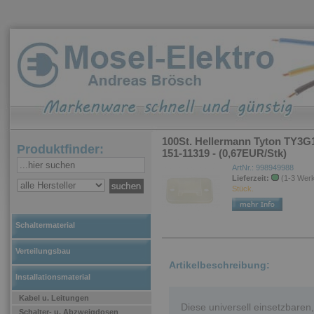
100St. Hellermann Tyton TY3
Produktfinder:
151-11319 - (0,67EUR/Stk)
ArtNr.: 998949988
Lieferzeit:
(1-3 Wer
Stück.
Schaltermaterial
Verteilungsbau
Artikelbeschreibung:
Installationsmaterial
Kabel u. Leitungen
Diese universell einsetzbaren
Schalter- u. Abzweigdosen