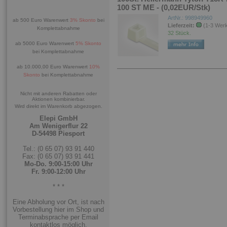
100 ST ME - (0,02EUR/Stk)
ArtNr.: 998949960
ab 500 Euro Warenwert
3% Skonto
bei
Lieferzeit:
(1-3 Wer
Komplettabnahme
32 Stück.
ab 5000 Euro Warenwert
5% Skonto
bei Komplettabnahme
ab 10.000,00 Euro Warenwert
10%
Skonto
bei Komplettabnahme
Nicht mit anderen Rabatten oder
Aktionen kombinierbar.
Wird direkt im Warenkorb abgezogen.
Elepi GmbH
Am Wenigerflur 22
D-54498 Piesport
Tel.: (0 65 07) 93 91 440
Fax: (0 65 07) 93 91 441
Mo-Do. 9:00-15:00 Uhr
Fr. 9:00-12:00 Uhr
* * *
Eine Abholung vor Ort, ist nach
Vorbestellung hier im Shop und
Terminabsprache per Email
kontaktlos möglich.