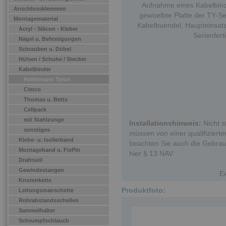
Aufnahme eines Kabelbinde
Anschlussklemmen
gewoelbte Platte der TY-Se
Montagematerial
Kabelbuendel. Haupteinsatz
Acryl - Silicon - Kleber
Serienfer
Nägel u. Befestigungen
Schrauben u. Dübel
Hülsen / Schuhe / Stecker
Kabelbinder
Hellermann Tyton
Cimco
Thomas u. Betts
Cellpack
mit Stahlzunge
Installationshinweis:
Nicht s
sonstiges
müssen von einer qualifizierten
Klebe- u. Isolierband
beachten Sie auch die Gebrau
Montageband u. FixPin
hier § 13 NAV.
Drahtseil
Gewindestangen
E
Knotenkette
Produktfoto:
Leitungsmanschette
Rohrabstandsschellen
Sammelhalter
Schrumpfschlauch