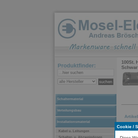
100St. 
Produktfinder:
Schwarz
Schaltermaterial
Verteilungsbau
Artike
Installationsmaterial
Cookie / 
Dies
Kabel u. Leitungen
Kabe
Schalter- u. Abzweigdosen
Diese We