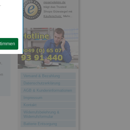
mosel-elektro.de
.
trägt das Trusted
Shops Gütesiegel mit
ben
Käuferschutz.
Mehr...
stimmen
e,
en
Versand & Bezahlung
Datenschutzerklärung
AGB & Kundeninformationen
Impressum
Kontakt
Widerrufsbelehrung &
Widerrufsformular
Batterie Entsorgung