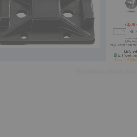
73,08 
Stck
Preis ink
19% Mw
zzgl.
Versandkost
Lieferzei
(1-3 Werktag
Bestand 6 Stüc
Elektroartikel ka