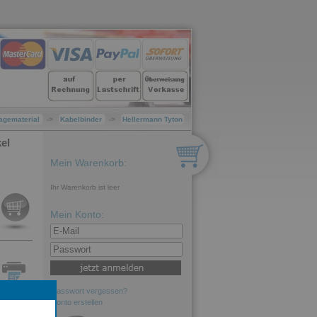
agematerial
->
Kabelbinder
->
Hellermann Tyton
el
Mein Warenkorb:
Ihr Warenkorb ist leer
Mein Konto:
Passwort vergessen?
es
Konto erstellen