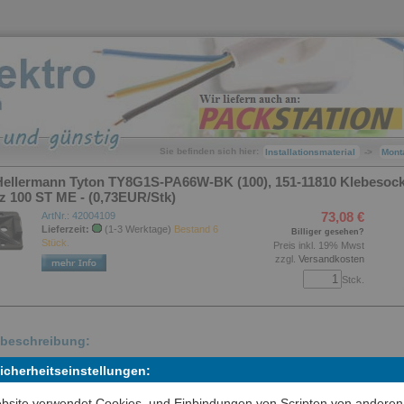
Sie befinden sich hier:
Installationsmaterial
->
Mont
Hellermann Tyton TY8G1S-PA66W-BK (100), 151-11810 Klebesock
 100 ST ME - (0,73EUR/Stk)
73,08 €
ArtNr.: 42004109
Lieferzeit:
(1-3 Werktage)
Bestand 6
Billiger gesehen?
Stück.
Preis inkl. 19% Mwst
zzgl.
Versandkosten
Stck.
lbeschreibung:
Sicherheitseinstellungen:
e universell einsetzbaren Befestigungssockel dienen der Aufnahme ein
lbinders, mit dem das Bündelgut fixiert wird. Während die gewölbten
bsite verwendet Cookies, und Einbindungen von Scripten von anderen