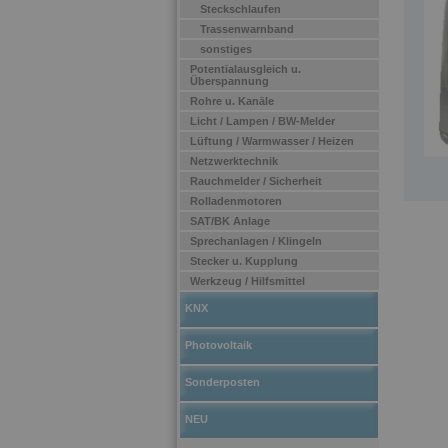
Steckschlaufen
Trassenwarnband
sonstiges
Potentialausgleich u.
Überspannung
Rohre u. Kanäle
Licht / Lampen / BW-Melder
Lüftung / Warmwasser / Heizen
Netzwerktechnik
Rauchmelder / Sicherheit
Rolladenmotoren
SAT/BK Anlage
Sprechanlagen / Klingeln
Stecker u. Kupplung
Werkzeug / Hilfsmittel
KNX
Photovoltaik
Sonderposten
NEU