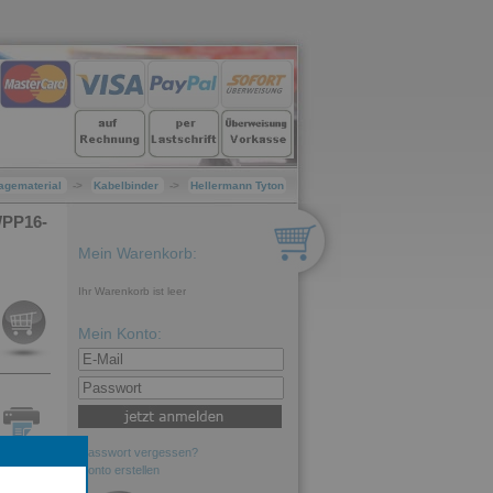
agematerial
->
Kabelbinder
->
Hellermann Tyton
WPP16-
Mein Warenkorb:
Ihr Warenkorb ist leer
Mein Konto:
Passwort vergessen?
ln
Konto erstellen