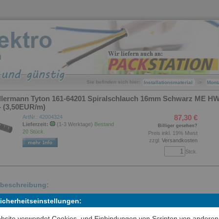
Sie befinden sich hier:
Installationsmaterial
->
Mont
llermann Tyton 161-64201 Spiralschlauch 16mm Schwarz ME H
- (3,50EUR/m)
87,30 €
ArtNr.: 42004324
Lieferzeit:
(1-3 Werktage)
Bestand
Billiger gesehen?
20 Stück.
Preis inkl. 19% Mwst
zzgl.
Versandkosten
Stck.
lbeschreibung:
Sicherheitseinstellungen:
wrap ist die ideale Lösung für die Bündelung und den Schutz von Kabe
Leitungen in industriellen Umgebungen sowie im Büro oder zu Hause.
bsite verwendet Cookies, und Einbindungen von Scripten von anderen