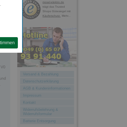
mosel-elektro.de
.
trägt das Trusted
cht
Shops Gütesiegel mit
chs.
Käuferschutz.
Mehr...
n
stimmen
gen
m
 V0
Versand & Bezahlung
 und
Datenschutzerklärung
,
AGB & Kundeninformationen
Impressum
Kontakt
Widerrufsbelehrung &
Widerrufsformular
Batterie Entsorgung