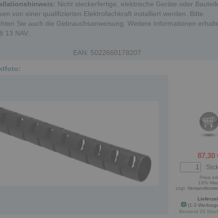
allationshinweis:
Nicht steckerfertige, elektrische Geräte oder Bauteil
en von einer qualifizierten Elektrofachkraft installiert werden. Bitte
hten Sie auch die Gebrauchsanweisung. Weitere Informationen erhalt
 § 13 NAV.
EAN: 5022660178207
tfoto:
87,30 
Stck
Preis ink
19% Mw
zzgl.
Versandkost
Lieferzei
(1-3 Werktag
Bestand 20 Stüc