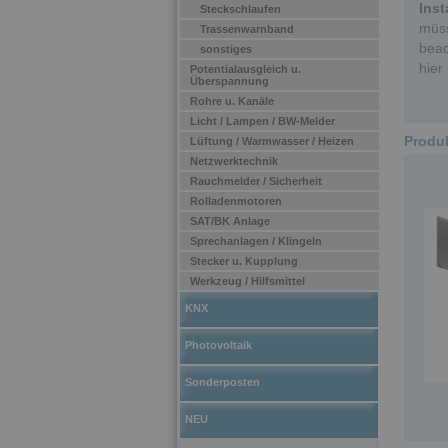
Inst
Steckschlaufen
müss
Trassenwarnband
beac
sonstiges
hier
Potentialausgleich u.
Überspannung
Rohre u. Kanäle
Licht / Lampen / BW-Melder
Produk
Lüftung / Warmwasser / Heizen
Netzwerktechnik
Rauchmelder / Sicherheit
Rolladenmotoren
SAT/BK Anlage
Sprechanlagen / Klingeln
Stecker u. Kupplung
Werkzeug / Hilfsmittel
KNX
Photovoltaik
Sonderposten
NEU