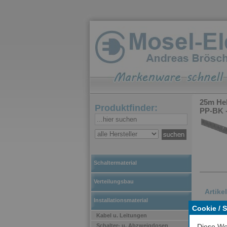
25m He
Produktfinder:
PP-BK 
Schaltermaterial
Verteilungsbau
Artike
Installationsmaterial
Cookie / 
Hela
Kabel u. Leitungen
und 
Schalter- u. Abzweigdosen
Diese We