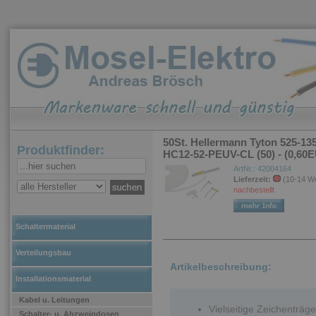
50St. Hellermann Tyton 525-13
Produktfinder:
HC12-52-PEUV-CL (50) - (0,60E
ArtNr.: 42004164
Lieferzeit:
(10-14 W
nachbestellt
Schaltermaterial
Verteilungsbau
Artikelbeschreibung:
Installationsmaterial
Kabel u. Leitungen
Vielseitige Zeichenträg
Schalter- u. Abzweigdosen