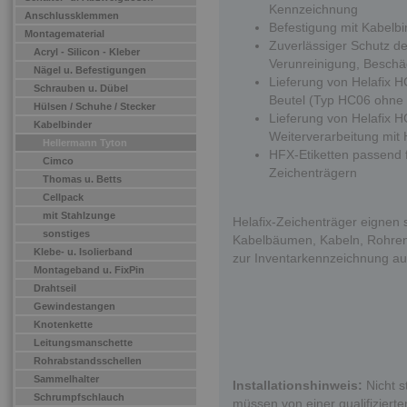
Kennzeichnung
Anschlussklemmen
Befestigung mit Kabelb
Montagematerial
Zuverlässiger Schutz de
Acryl - Silicon - Kleber
Verunreinigung, Beschä
Nägel u. Befestigungen
Lieferung von Helafix HC
Schrauben u. Dübel
Beutel (Typ HC06 ohne 
Hülsen / Schuhe / Stecker
Lieferung von Helafix HC
Kabelbinder
Weiterverarbeitung mi
Hellermann Tyton
HFX-Etiketten passend
Cimco
Zeichenträgern
Thomas u. Betts
Cellpack
mit Stahlzunge
Helafix-Zeichenträger eignen 
sonstiges
Kabelbäumen, Kabeln, Rohren,
Klebe- u. Isolierband
zur Inventarkennzeichnung au
Montageband u. FixPin
Drahtseil
Gewindestangen
Knotenkette
Leitungsmanschette
Rohrabstandsschellen
Sammelhalter
Installationshinweis:
Nicht s
Schrumpfschlauch
müssen von einer qualifizierten