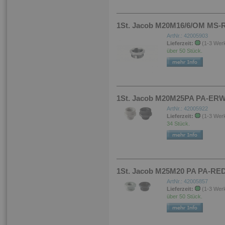
1St. Jacob M20M16/6/OM MS-
ArtNr.: 42005903
Lieferzeit:
(1-3 Wer
über 50 Stück.
1St. Jacob M20M25PA PA-ER
ArtNr.: 42005922
Lieferzeit:
(1-3 Wer
34 Stück.
1St. Jacob M25M20 PA PA-RE
ArtNr.: 42005857
Lieferzeit:
(1-3 Wer
über 50 Stück.