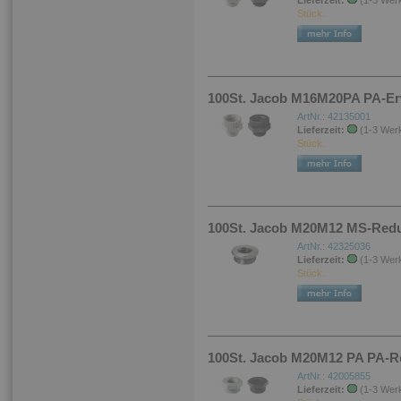
Lieferzeit:
(1-3 Wer
Stück.
100St. Jacob M16M20PA PA-Erw
ArtNr.: 42135001
Lieferzeit:
(1-3 Wer
Stück.
100St. Jacob M20M12 MS-Reduk
ArtNr.: 42325036
Lieferzeit:
(1-3 Wer
Stück.
100St. Jacob M20M12 PA PA-Re
ArtNr.: 42005855
Lieferzeit:
(1-3 Wer