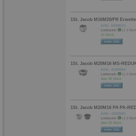
1St. Jacob M16M20/FR Erweit
ArtNr.: 64308021
Lieferzeit:
(1-3 Wer
15 Stück.
1St. Jacob M20M16 MS-REDUK
ArtNr.: 42005864
Lieferzeit:
(1-3 Wer
über 50 Stück.
1St. Jacob M20M16 PA PA-RE
ArtNr.: 42005861
Lieferzeit:
(1-3 Wer
über 50 Stück.