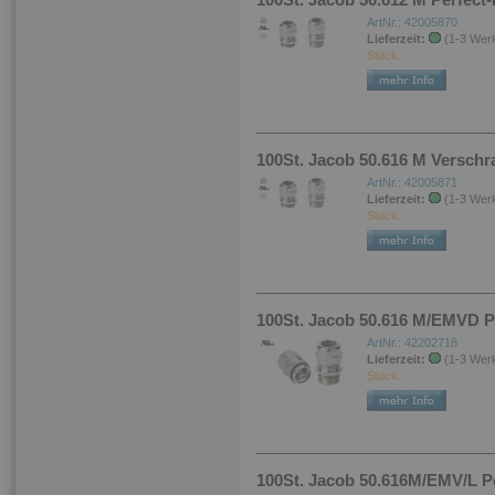
ArtNr.: 42005870
Lieferzeit:
(1-3 Wer
Stück.
100St. Jacob 50.616 M Verschr
ArtNr.: 42005871
Lieferzeit:
(1-3 Wer
Stück.
100St. Jacob 50.616 M/EMVD P
ArtNr.: 42202718
Lieferzeit:
(1-3 Wer
Stück.
100St. Jacob 50.616M/EMV/L P