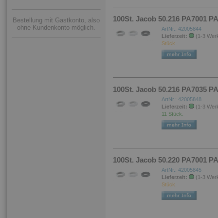
100St. Jacob 50.216 PA7001 PA
Bestellung mit Gastkonto, also
ohne Kundenkonto möglich.
ArtNr.: 42005844
Lieferzeit:
(1-3 Wer
Stück.
100St. Jacob 50.216 PA7035 P
ArtNr.: 42005848
Lieferzeit:
(1-3 Wer
11 Stück.
100St. Jacob 50.220 PA7001 P
ArtNr.: 42005845
Lieferzeit:
(1-3 Wer
Stück.