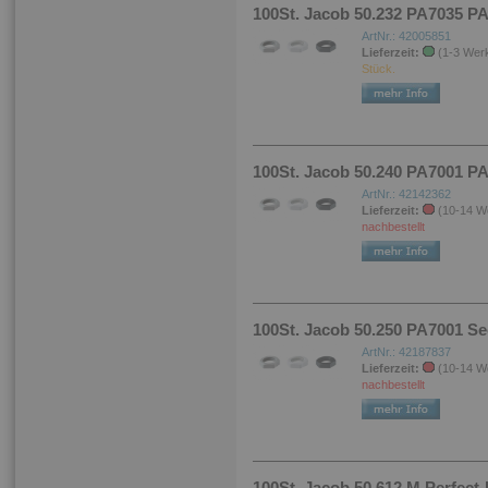
100St. Jacob 50.232 PA7035 P
ArtNr.: 42005851
Lieferzeit:
(1-3 Wer
Stück.
100St. Jacob 50.240 PA7001 P
ArtNr.: 42142362
Lieferzeit:
(10-14 W
nachbestellt
100St. Jacob 50.250 PA7001 Se
ArtNr.: 42187837
Lieferzeit:
(10-14 W
nachbestellt
100St. Jacob 50.612 M Perfect