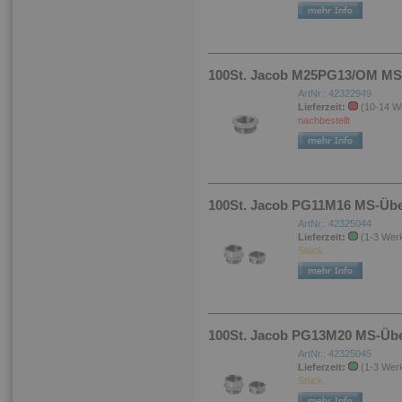
100St. Jacob M25PG13/OM MS-
ArtNr.: 42322949
Lieferzeit:
(10-14 W
nachbestellt
100St. Jacob PG11M16 MS-Über
ArtNr.: 42325044
Lieferzeit:
(1-3 Wer
Stück.
100St. Jacob PG13M20 MS-Über
ArtNr.: 42325045
Lieferzeit:
(1-3 Wer
Stück.