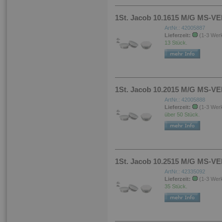
1St. Jacob 10.1615 M/G MS-
ArtNr.: 42005887
Lieferzeit:
(1-3 Wer
13 Stück.
1St. Jacob 10.2015 M/G MS-
ArtNr.: 42005888
Lieferzeit:
(1-3 Wer
über 50 Stück.
1St. Jacob 10.2515 M/G MS-
ArtNr.: 42335092
Lieferzeit:
(1-3 Wer
35 Stück.