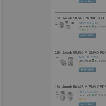
1St. Jacob 50.640 PA7001 
ArtNr.: 42005883
Lieferzeit:
(1-3 Wer
20 Stück.
1St. Jacob 50.650 M/EMVD P
ArtNr.: 42153300
Lieferzeit:
(1-3 Wer
Stück.
1St. Jacob 50.663 M/EMV PE
ArtNr.: 42322091
Lieferzeit:
(1-3 Wer
Stück.