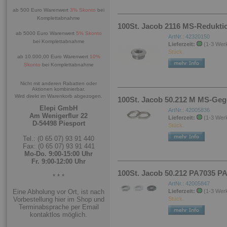
ab 500 Euro Warenwert
3% Skonto
bei
Komplettabnahme
100St. Jacob 2116 MS-Reduktio
ab 5000 Euro Warenwert
5% Skonto
ArtNr.: 42320150
bei Komplettabnahme
Lieferzeit:
(1-3 Wer
Stück.
ab 10.000,00 Euro Warenwert
10%
Skonto
bei Komplettabnahme
Nicht mit anderen Rabatten oder
Aktionen kombinierbar.
Wird direkt im Warenkorb abgezogen.
100St. Jacob 50.212 M MS-Geg
Elepi GmbH
ArtNr.: 42005836
Am Wenigerflur 22
Lieferzeit:
(1-3 Wer
D-54498 Piesport
Stück.
Tel.: (0 65 07) 93 91 440
Fax: (0 65 07) 93 91 441
Mo-Do. 9:00-15:00 Uhr
Fr. 9:00-12:00 Uhr
100St. Jacob 50.212 PA7035 P
* * *
ArtNr.: 42005847
Eine Abholung vor Ort, ist nach
Lieferzeit:
(1-3 Wer
Vorbestellung hier im Shop und
Stück.
Terminabsprache per Email
kontaktlos möglich.