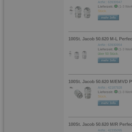
ArtNr.: 63930947
Lieferzeit:
(1-3 Wer
Stück.
100St. Jacob 50.620 M-L Perfe
ArtNr.: 63930954
Lieferzeit:
(1-3 Wer
über 50 Stück.
100St. Jacob 50.620 M/EMVD P
ArtNr.: 42187928
Lieferzeit:
(1-3 Wer
Stück.
100St. Jacob 50.620 M/R Perfe
ArtNr.: 42335095