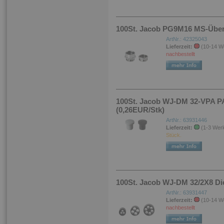
100St. Jacob PG9M16 MS-Überg
ArtNr.: 42325043
Lieferzeit:
(10-14 W
nachbestellt
100St. Jacob WJ-DM 32-VPA PA
(0,26EUR/Stk)
ArtNr.: 63931446
Lieferzeit:
(1-3 Wer
Stück.
100St. Jacob WJ-DM 32/2X8 Di
ArtNr.: 63931447
Lieferzeit:
(10-14 W
nachbestellt