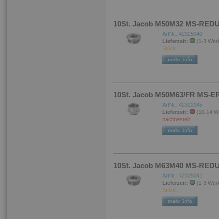
10St. Jacob M50M32 MS-REDUK
ArtNr.: 42325040
Lieferzeit:
(1-3 Wer
Stück.
10St. Jacob M50M63/FR MS-E
ArtNr.: 42322045
Lieferzeit:
(10-14 W
nachbestellt
10St. Jacob M63M40 MS-REDUK
ArtNr.: 42325041
Lieferzeit:
(1-3 Wer
Stück.