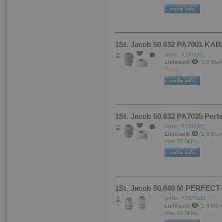
1St. Jacob 50.632 PA7001 
ArtNr.: 42005881
Lieferzeit:
(1-3 Wer
Stück.
1St. Jacob 50.632 PA7035 Perf
ArtNr.: 42005882
Lieferzeit:
(1-3 Wer
über 50 Stück.
1St. Jacob 50.640 M PERFECT
ArtNr.: 42322088
Lieferzeit:
(1-3 Wer
über 50 Stück.