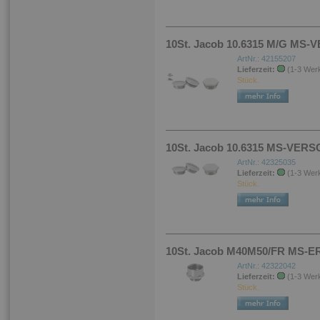
10St. Jacob 10.6315 M/G MS-
ArtNr.: 42155207
Lieferzeit:
(1-3 Wer
Stück.
10St. Jacob 10.6315 MS-VERSC
ArtNr.: 42325035
Lieferzeit:
(1-3 Wer
Stück.
10St. Jacob M40M50/FR MS-E
ArtNr.: 42322042
Lieferzeit:
(1-3 Wer
Stück.