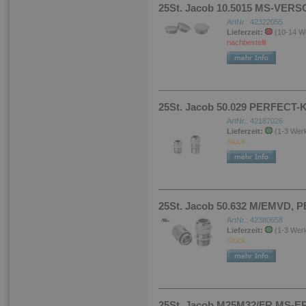
25St. Jacob 10.5015 MS-VERSC
ArtNr.: 42322055
Lieferzeit:
(10-14 W
nachbestellt
25St. Jacob 50.029 PERFECT-K
ArtNr.: 42187026
Lieferzeit:
(1-3 Wer
Stück.
25St. Jacob 50.632 M/EMVD, 
ArtNr.: 42380658
Lieferzeit:
(1-3 Wer
Stück.
25St. Jacob M25M32/FR MS-E