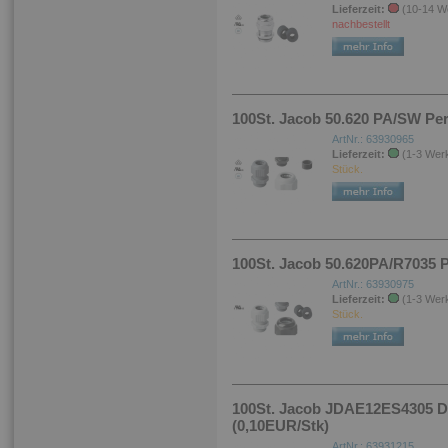
Lieferzeit:
(10-14 W
nachbestellt
100St. Jacob 50.620 PA/SW Per
ArtNr.: 63930965
Lieferzeit:
(1-3 Wer
Stück.
100St. Jacob 50.620PA/R7035 P
ArtNr.: 63930975
Lieferzeit:
(1-3 Wer
Stück.
100St. Jacob JDAE12ES4305 Dr
(0,10EUR/Stk)
ArtNr.: 63931215