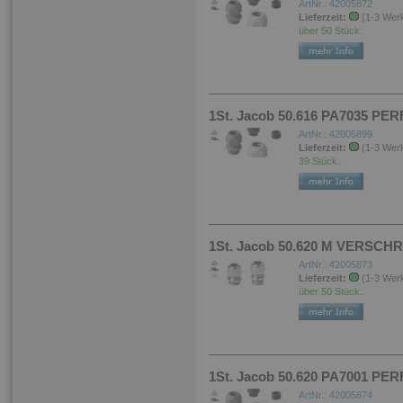
ArtNr.: 42005872
Lieferzeit:
(1-3 Wer
über 50 Stück.
1St. Jacob 50.616 PA7035 PE
ArtNr.: 42005899
Lieferzeit:
(1-3 Wer
39 Stück.
1St. Jacob 50.620 M VERSC
ArtNr.: 42005873
Lieferzeit:
(1-3 Wer
über 50 Stück.
1St. Jacob 50.620 PA7001 PE
ArtNr.: 42005874