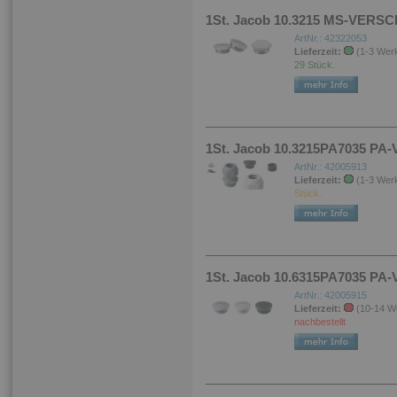
1St. Jacob 10.3215 MS-VERSC
ArtNr.: 42322053
Lieferzeit:
(1-3 Wer
29 Stück.
1St. Jacob 10.3215PA7035 P
ArtNr.: 42005913
Lieferzeit:
(1-3 Wer
Stück.
1St. Jacob 10.6315PA7035 
ArtNr.: 42005915
Lieferzeit:
(10-14 W
nachbestellt