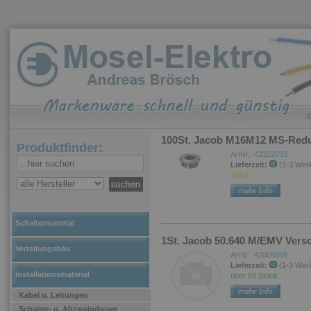
S
100St. Jacob M16M12 MS-Reduk
Produktfinder:
ArtNr.: 42322033
Lieferzeit:
(1-3 Wer
Stück.
Schaltermaterial
1St. Jacob 50.640 M/EMV Vers
Verteilungsbau
ArtNr.: 42005895
Lieferzeit:
(1-3 Wer
Installationsmaterial
über 50 Stück.
Kabel u. Leitungen
Schalter- u. Abzweigdosen