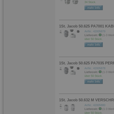
34 Stück.
1St. Jacob 50.625 PA7001 
ArtNr.: 42005879
Lieferzeit:
(1-3 Wer
über 50 Stück.
1St. Jacob 50.625 PA7035 P
ArtNr.: 42005878
Lieferzeit:
(1-3 Wer
über 50 Stück.
1St. Jacob 50.632 M VERSC
ArtNr.: 42005880
Lieferzeit:
(1-3 Wer
über 50 Stück.