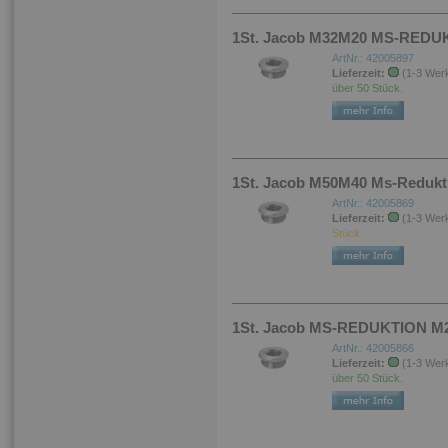
1St. Jacob M32M20 MS-REDUK
ArtNr.: 42005897
Lieferzeit:
(1-3 Wer
über 50 Stück.
1St. Jacob M50M40 Ms-Redukt
ArtNr.: 42005869
Lieferzeit:
(1-3 Wer
Stück.
1St. Jacob MS-REDUKTION M2
ArtNr.: 42005866
Lieferzeit:
(1-3 Wer
über 50 Stück.