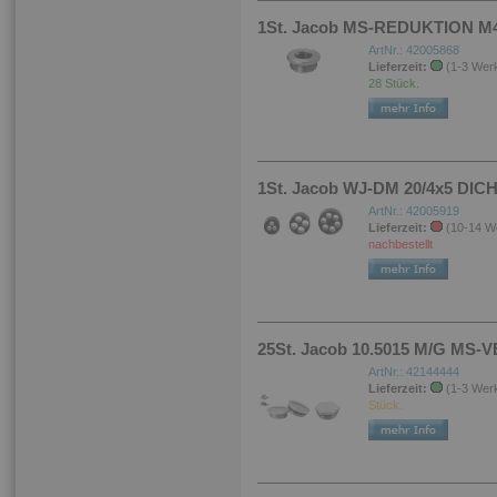
1St. Jacob MS-REDUKTION M4
ArtNr.: 42005868
Lieferzeit:
(1-3 Wer
28 Stück.
1St. Jacob WJ-DM 20/4x5 DI
ArtNr.: 42005919
Lieferzeit:
(10-14 W
nachbestellt
25St. Jacob 10.5015 M/G MS-
ArtNr.: 42144444
Lieferzeit:
(1-3 Wer
Stück.