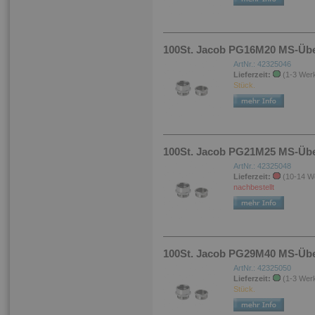
100St. Jacob PG16M20 MS-Über
ArtNr.: 42325046
Lieferzeit:
(1-3 Wer
Stück.
100St. Jacob PG21M25 MS-Über
ArtNr.: 42325048
Lieferzeit:
(10-14 W
nachbestellt
100St. Jacob PG29M40 MS-Über
ArtNr.: 42325050
Lieferzeit:
(1-3 Wer
Stück.