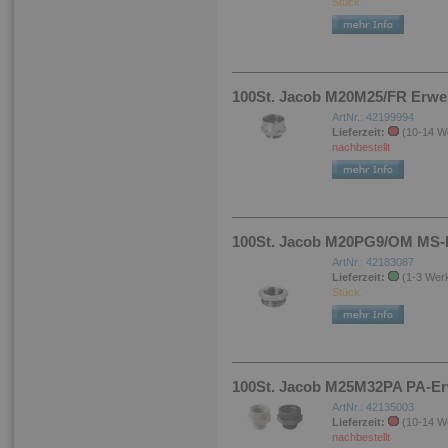
Stück.
100St. Jacob M20M25/FR Erwei
ArtNr.: 42199994
Lieferzeit:
(10-14 W
nachbestellt
100St. Jacob M20PG9/OM MS-R
ArtNr.: 42183087
Lieferzeit:
(1-3 Wer
Stück.
100St. Jacob M25M32PA PA-Erw
ArtNr.: 42135003
Lieferzeit:
(10-14 W
nachbestellt