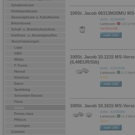
Schalterdosen
Hohlwanddosen
100St. Jacob 06313M20MU MS-
Abzweigdosen u. Kabelkästen
ArtNr.: 42349509
Betondosen
Lieferzeit:
(10-14 W
nachbestellt
Schall- u. Brandschutzdose
Gießharz- u. Abzweigmuffen
Verschraubungen
Lapp
OBO
100St. Jacob 10.1215 MS-Versc
Wiska
(0,49EUR/Stk)
F-Tronic
ArtNr.: 42322048
Hensel
Lieferzeit:
(1-3 Wer
Stück.
Kleinhuis
Eaton
Spelsberg
Schneider Electric
Flexa
100St. Jacob 10.1615 MS-Versc
Jacob
ArtNr.: 42005889
Protec.class
Lieferzeit:
(1-3 Wer
Pflitsch
Stück.
sonstiges
Zubehör