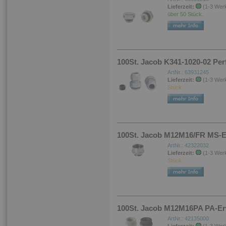
Lieferzeit:
(1-3 Wer
über 50 Stück.
100St. Jacob K341-1020-02 Per
ArtNr.: 63931245
Lieferzeit:
(1-3 Wer
Stück.
100St. Jacob M12M16/FR MS-E
ArtNr.: 42322032
Lieferzeit:
(1-3 Wer
Stück.
100St. Jacob M12M16PA PA-Erw
ArtNr.: 42135000