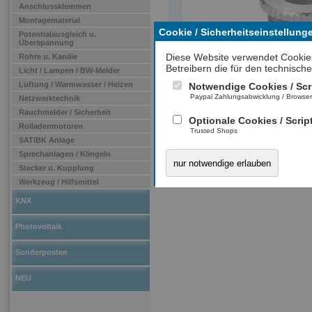
Anschlussklemmen
Montagematerial
Cookie / Sicherheitseinstellung
Potentialausgleich u.
Überspannung
Diese Website verwendet Cookie
Rohre u. Kanäle
Betreibern die für den technische
Licht / Lampen / BW-Melder
Lüftung / Warmwasser / Heizen
Notwendige Cookies / Scr
Paypal Zahlungsabwicklung / Browse
Netzwerktechnik
Rauchmelder / Sicherheit
Optionale Cookies / Scrip
Rolladenmotoren
Trusted Shops
SAT/BK Anlage
Sprechanlagen / Klingeln
nur notwendige erlauben
Stecker u. Kupplung
Werkzeug / Hilfsmittel
KNX
Photovoltaik
Sonderposten
NEU