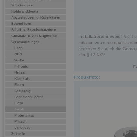
Schalterdosen
Hohlwanddosen
Abzweigdosen u. Kabelkästen
Betondosen
Schall- u. Brandschutzdose
Gießharz- u. Abzweigmuffen
Installationshinweis:
Nicht s
Verschraubungen
müssen von einer qualifizierten
Lapp
beachten Sie auch die Gebrau
OBO
hier § 13 NAV.
Wiska
F-Tronic
E
Hensel
Produktfoto:
Kleinhuis
Eaton
Spelsberg
Schneider Electric
Flexa
Jacob
Protec.class
Pflitsch
sonstiges
Zubehör