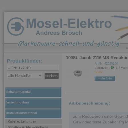
S
100St. Jacob 2116 MS-Reduktio
Produktfinder:
ArtNr.: 42320150
Lieferzeit:
(1-3 Wer
Stück.
Schaltermaterial
Verteilungsbau
Artikelbeschreibung:
Installationsmaterial
zum Reduzieren einer Gewind
Kabel u. Leitungen
Gewindegrösse Zubehör Pg M
Schalter- u. Abzweigdosen