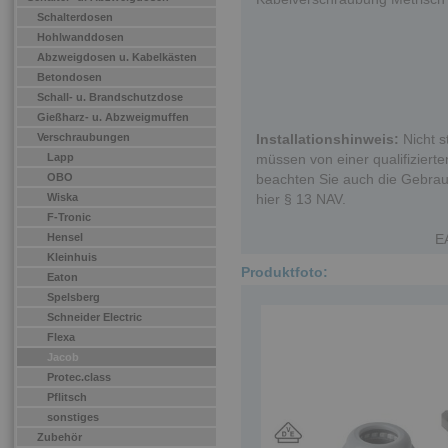
Schalterdosen
Hohlwanddosen
Abzweigdosen u. Kabelkästen
Betondosen
Schall- u. Brandschutzdose
Gießharz- u. Abzweigmuffen
Verschraubungen
Installationshinweis:
Nicht s
Lapp
müssen von einer qualifizierten
OBO
beachten Sie auch die Gebrau
Wiska
hier § 13 NAV.
F-Tronic
Hensel
E
Kleinhuis
Produktfoto:
Eaton
Spelsberg
Schneider Electric
Flexa
Jacob
Protec.class
Pflitsch
sonstiges
Zubehör