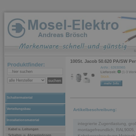
S
100St. Jacob 50.620 PA/SW Per
Produktfinder:
ArtNr.: 63930965
Lieferzeit:
(1-3 Wer
Stück.
Schaltermaterial
Verteilungsbau
Artikelbeschreibung:
Installationsmaterial
integrierte Zugentlastung, gr
Kabel u. Leitungen
montagefreundlich, RAL9005,
Schalter- u. Abzweigdosen
Kabelverschraubung Metrisch 