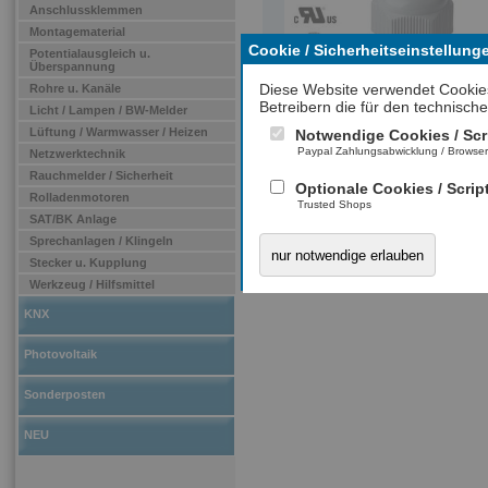
Anschlussklemmen
Montagematerial
Cookie / Sicherheitseinstellung
Potentialausgleich u.
Überspannung
Diese Website verwendet Cookie
Rohre u. Kanäle
Betreibern die für den technische
Licht / Lampen / BW-Melder
Lüftung / Warmwasser / Heizen
Notwendige Cookies / Scr
Paypal Zahlungsabwicklung / Browse
Netzwerktechnik
Rauchmelder / Sicherheit
Optionale Cookies / Scrip
Rolladenmotoren
Trusted Shops
SAT/BK Anlage
Sprechanlagen / Klingeln
nur notwendige erlauben
Stecker u. Kupplung
Werkzeug / Hilfsmittel
KNX
Photovoltaik
Sonderposten
NEU