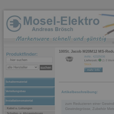
S
100St. Jacob M20M12 MS-Reduk
Produktfinder:
ArtNr.: 42325036
Lieferzeit:
(1-3 Wer
Stück.
Schaltermaterial
Verteilungsbau
Artikelbeschreibung:
Installationsmaterial
zum Reduzieren einer Gewind
Kabel u. Leitungen
Gewindegrösse, Zubehör Met
Schalter- u. Abzweigdosen