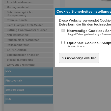
Anschlussklemmen
Montagematerial
Cookie / Sicherheitseinstellung
Potentialausgleich u.
Überspannung
Diese Website verwendet Cookie
Rohre u. Kanäle
Betreibern die für den technische
Licht / Lampen / BW-Melder
Lüftung / Warmwasser / Heizen
Notwendige Cookies / Scr
Paypal Zahlungsabwicklung / Browse
Netzwerktechnik
Rauchmelder / Sicherheit
Optionale Cookies / Scrip
Rolladenmotoren
Trusted Shops
SAT/BK Anlage
Sprechanlagen / Klingeln
nur notwendige erlauben
Stecker u. Kupplung
Werkzeug / Hilfsmittel
KNX
Photovoltaik
Sonderposten
NEU