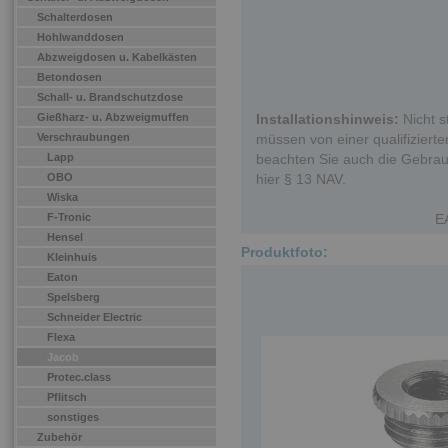
Schalterdosen
Hohlwanddosen
Abzweigdosen u. Kabelkästen
Betondosen
Schall- u. Brandschutzdose
Gießharz- u. Abzweigmuffen
Installationshinweis:
Nicht s
Verschraubungen
müssen von einer qualifizierten
Lapp
beachten Sie auch die Gebrau
OBO
hier § 13 NAV.
Wiska
F-Tronic
E
Hensel
Produktfoto:
Kleinhuis
Eaton
Spelsberg
Schneider Electric
Flexa
Jacob
Protec.class
Pflitsch
sonstiges
Zubehör