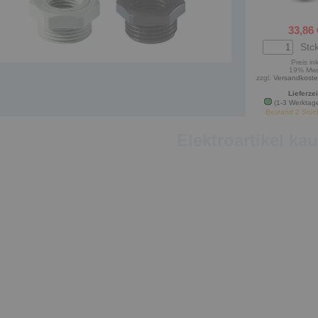
33,86 
Stck
Preis ink
19% Mw
zzgl.
Versandkost
Lieferzei
(1-3 Werktag
Bestand 2 Stüc
Elektroartikel ka