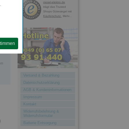
mosel-elektro.de
.
g
trägt das Trusted
Shops Gütesiegel mit
Käuferschutz.
Mehr...
stimmen
e,
en
Versand & Bezahlung
Datenschutzerklärung
AGB & Kundeninformationen
Impressum
Kontakt
Widerrufsbelehrung &
Widerrufsformular
Batterie Entsorgung