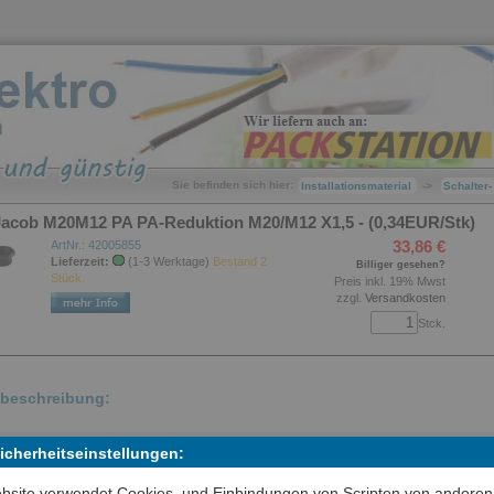
Sie befinden sich hier:
Installationsmaterial
->
Schalter
Jacob M20M12 PA PA-Reduktion M20/M12 X1,5 - (0,34EUR/Stk)
33,86 €
ArtNr.: 42005855
Lieferzeit:
(1-3 Werktage)
Bestand 2
Billiger gesehen?
Stück.
Preis inkl. 19% Mwst
zzgl.
Versandkosten
Stck.
lbeschreibung:
ktion, Werkstoff Polyamid PA6 GF30, Farbe hellgrau RAL7035,
Sicherheitseinstellungen:
engewinde metrisch, nach EN 60423, Innengewinde metrisch, nach E
bsite verwendet Cookies, und Einbindungen von Scripten von anderen
3, zum Reduzieren einer Gewinde- oder Durchgangsbohrung auf eine