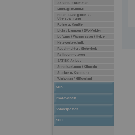
Anschlussklemmen
Montagematerial
Potentialausgleich u.
Überspannung
Rohre u. Kanäle
Licht / Lampen / BW-Melder
Lüftung / Warmwasser / Heizen
Netzwerktechnik
Rauchmelder / Sicherheit
Rolladenmotoren
SAT/BK Anlage
Sprechanlagen / Klingeln
Stecker u. Kupplung
Werkzeug / Hilfsmittel
KNX
Photovoltaik
Sonderposten
NEU