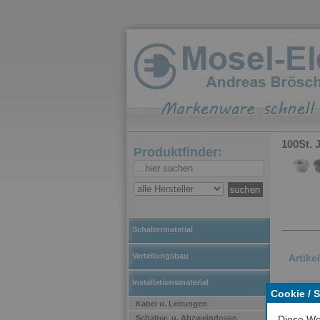
100St. 
Produktfinder:
Schaltermaterial
Verteilungsbau
Artike
Installationsmaterial
Redu
Cookie / 
Kabel u. Leitungen
Auss
Schalter- u. Abzweigdosen
Diese We
6042