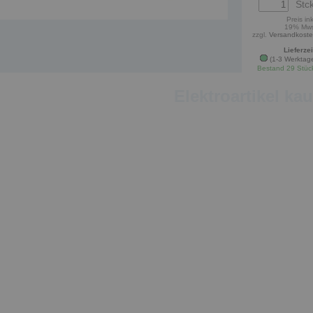
Stck
Preis ink
19% Mw
zzgl.
Versandkost
Lieferzei
(1-3 Werktag
Bestand 29 Stüc
Elektroartikel ka