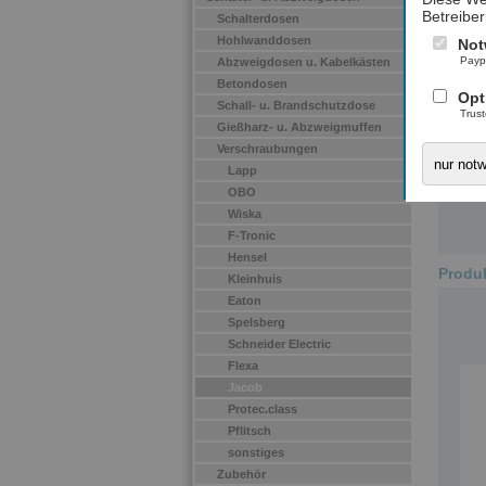
Betreiber
Schalterdosen
Hohlwanddosen
Not
Payp
Abzweigdosen u. Kabelkästen
Betondosen
Opt
Schall- u. Brandschutzdose
Trus
Gießharz- u. Abzweigmuffen
Inst
Verschraubungen
müss
nur not
Lapp
beac
OBO
hier
Wiska
F-Tronic
Hensel
Produk
Kleinhuis
Eaton
Spelsberg
Schneider Electric
Flexa
Jacob
Protec.class
Pflitsch
sonstiges
Zubehör