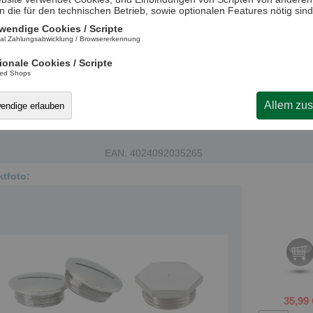
n die für den technischen Betrieb, sowie optionalen Features nötig sind
wendige Cookies / Scripte
al Zahlungsabwicklung / Browsererkennung
ionale Cookies / Scripte
ted Shops
allationshinweis:
Nicht steckerfertige, elektrische Geräte oder Bauteil
en von einer qualifizierten Elektrofachkraft installiert werden. Bitte
Allem zu
wendige erlauben
hten Sie auch die Gebrauchsanweisung. Weitere Informationen erhalt
 § 13 NAV.
EAN: 4024092035265
tfoto:
35,99 