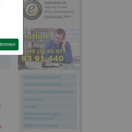
mosel-elektro.de
.
trägt das Trusted
Shops Gütesiegel mit
Käuferschutz.
Mehr...
e,
stimmen
en
Versand & Bezahlung
Datenschutzerklärung
AGB & Kundeninformationen
Impressum
Kontakt
Widerrufsbelehrung &
Widerrufsformular
Batterie Entsorgung
€