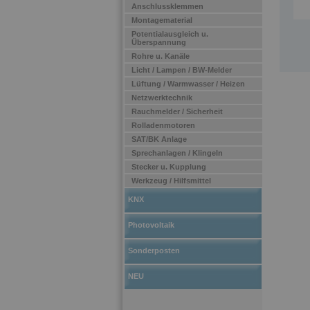
Anschlussklemmen
Montagematerial
Potentialausgleich u.
Überspannung
Rohre u. Kanäle
Licht / Lampen / BW-Melder
Lüftung / Warmwasser / Heizen
Netzwerktechnik
Rauchmelder / Sicherheit
Rolladenmotoren
SAT/BK Anlage
Sprechanlagen / Klingeln
Stecker u. Kupplung
Werkzeug / Hilfsmittel
KNX
Photovoltaik
Sonderposten
NEU