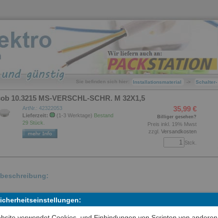
Sie befinden sich hier:
Installationsmaterial
->
Schalter
acob 10.3215 MS-VERSCHL-SCHR. M 32X1,5
35,99 €
ArtNr.: 42322053
Lieferzeit:
(1-3 Werktage)
Bestand
Billiger gesehen?
29 Stück.
Preis inkl. 19% Mwst
zzgl.
Versandkosten
Stck.
lbeschreibung:
sicheren Verschliessen einer nicht benutzten Gewinde- oder
Sicherheitseinstellungen:
hgangsbohrung, Zubehör Metrisch Messing 10.3215
bsite verwendet Cookies, und Einbindungen von Scripten von anderen