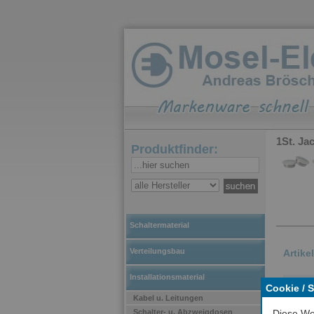
1St. J
Produktfinder:
Schaltermaterial
Verteilungsbau
Artike
Installationsmaterial
zum 
Cookie / 
Kabel u. Leitungen
Durc
Schalter- u. Abzweigdosen
Diese We