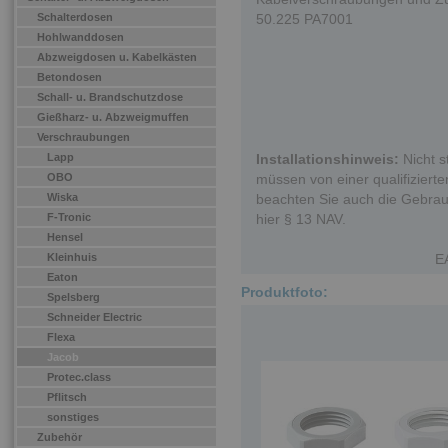
Schalterdosen
50.225 PA7001
Hohlwanddosen
Abzweigdosen u. Kabelkästen
Betondosen
Schall- u. Brandschutzdose
Gießharz- u. Abzweigmuffen
Verschraubungen
Lapp
Installationshinweis:
Nicht s
OBO
müssen von einer qualifizierten
Wiska
beachten Sie auch die Gebrau
F-Tronic
hier § 13 NAV.
Hensel
Kleinhuis
E
Eaton
Produktfoto:
Spelsberg
Schneider Electric
Flexa
Jacob
Protec.class
Pflitsch
sonstiges
Zubehör