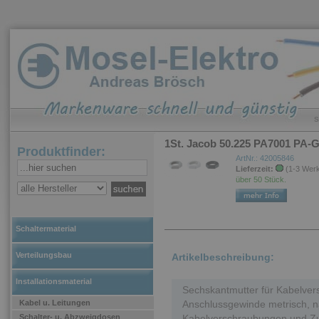
S
1St. Jacob 50.225 PA7001 P
Produktfinder:
ArtNr.: 42005846
Lieferzeit:
(1-3 Wer
über 50 Stück.
Schaltermaterial
Verteilungsbau
Artikelbeschreibung:
Installationsmaterial
Sechskantmutter für Kabelve
Kabel u. Leitungen
Anschlussgewinde metrisch, n
Schalter- u. Abzweigdosen
Kabelverschraubungen und Zu