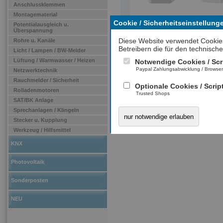
Anschlussklemmen
Montagematerial
Cookie / Sicherheitseinstellung
Potentialausgleich u.
Überspannung
Diese Website verwendet Cookie
Rohre u. Kanäle
Betreibern die für den technische
Licht / Lampen / BW-Melder
Lüftung / Warmwasser / Heizen
Notwendige Cookies / Scr
Paypal Zahlungsabwicklung / Browse
Netzwerktechnik
Rauchmelder / Sicherheit
Optionale Cookies / Scrip
Rolladenmotoren
Trusted Shops
SAT/BK Anlage
Sprechanlagen / Klingeln
nur notwendige erlauben
Stecker u. Kupplung
Werkzeug / Hilfsmittel
KNX
Photovoltaik
Sonderposten
NEU