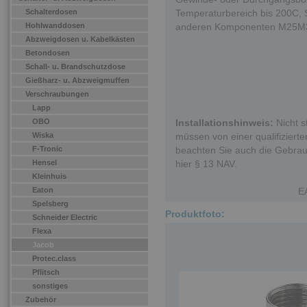
Schalterdosen
Temperaturbereich bis 200C, 
Hohlwanddosen
anderen Komponenten M25
Abzweigdosen u. Kabelkästen
Betondosen
Schall- u. Brandschutzdose
Gießharz- u. Abzweigmuffen
Verschraubungen
Lapp
OBO
Installationshinweis:
Nicht s
Wiska
müssen von einer qualifizierten
F-Tronic
beachten Sie auch die Gebrau
Hensel
hier § 13 NAV.
Kleinhuis
Eaton
E
Spelsberg
Produktfoto:
Schneider Electric
Flexa
Jacob
Protec.class
Pflitsch
sonstiges
Zubehör