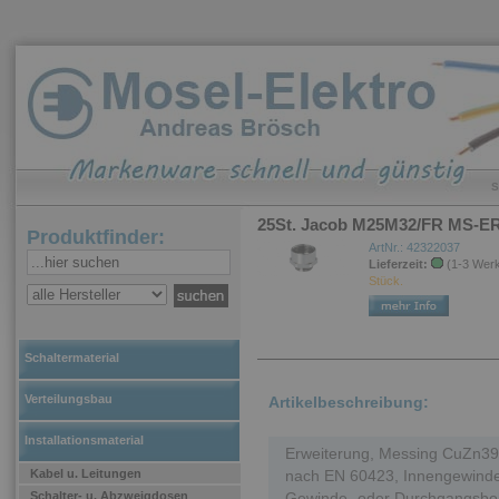
S
25St. Jacob M25M32/FR MS-E
Produktfinder:
ArtNr.: 42322037
Lieferzeit:
(1-3 Wer
Stück.
Schaltermaterial
Verteilungsbau
Artikelbeschreibung:
Installationsmaterial
Erweiterung, Messing CuZn39P
Kabel u. Leitungen
nach EN 60423, Innengewinde 
Schalter- u. Abzweigdosen
Gewinde- oder Durchgangsboh