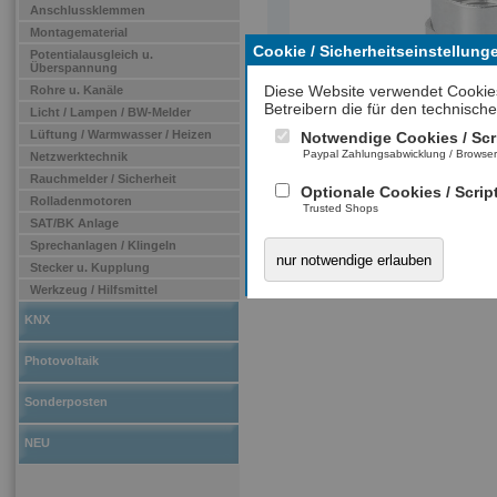
Anschlussklemmen
Montagematerial
Cookie / Sicherheitseinstellung
Potentialausgleich u.
Überspannung
Diese Website verwendet Cookie
Rohre u. Kanäle
Betreibern die für den technische
Licht / Lampen / BW-Melder
Lüftung / Warmwasser / Heizen
Notwendige Cookies / Scr
Paypal Zahlungsabwicklung / Browse
Netzwerktechnik
Rauchmelder / Sicherheit
Optionale Cookies / Scrip
Rolladenmotoren
Trusted Shops
SAT/BK Anlage
Sprechanlagen / Klingeln
nur notwendige erlauben
Stecker u. Kupplung
Werkzeug / Hilfsmittel
KNX
Photovoltaik
Sonderposten
NEU