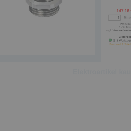
147,16 
Stck
Preis ink
19% Mw
zzgl.
Versandkost
Lieferzei
(1-3 Werktag
Bestand 1 Stüc
Elektroartikel ka