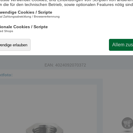
n die für den technischen Betrieb, sowie optionalen Features nötig sind
wendige Cookies / Scripte
al Zahlungsabwicklung / Browsererkennung
ionale Cookies / Scripte
ted Shops
allationshinweis:
Nicht steckerfertige, elektrische Geräte oder Bauteil
en von einer qualifizierten Elektrofachkraft installiert werden. Bitte
Allem zu
wendige erlauben
hten Sie auch die Gebrauchsanweisung. Weitere Informationen erhalt
 § 13 NAV.
EAN: 4024092070372
tfoto: