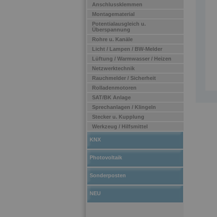
Anschlussklemmen
Montagematerial
Potentialausgleich u.
Überspannung
Rohre u. Kanäle
Licht / Lampen / BW-Melder
Lüftung / Warmwasser / Heizen
Netzwerktechnik
Rauchmelder / Sicherheit
Rolladenmotoren
SAT/BK Anlage
Sprechanlagen / Klingeln
Stecker u. Kupplung
Werkzeug / Hilfsmittel
KNX
Photovoltaik
Sonderposten
NEU