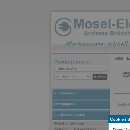
50St. 
Produktfinder:
Schaltermaterial
Verteilungsbau
Artike
Installationsmaterial
über
Cookie / 
Kabel u. Leitungen
kle
Schalter- u. Abzweigdosen
Diese We