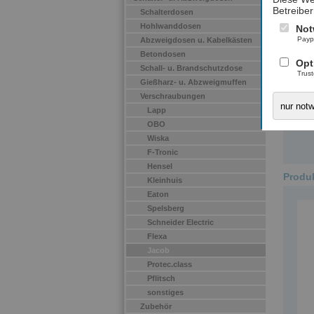
Betreiber
Schalterdosen
Hohlwanddosen
Not
Payp
Abzweigdosen u. Kabelkästen
Betondosen
Opt
Schall- u. Brandschutzdose
Trus
Gießharz- u. Abzweigmuffen
Inst
Verschraubungen
müss
nur not
Lapp
beac
OBO
hier
Wiska
F-Tronic
Hensel
Produk
Kleinhuis
Eaton
Spelsberg
Schneider Electric
Flexa
Jacob
Protec.class
Pflitsch
sonstiges
Zubehör