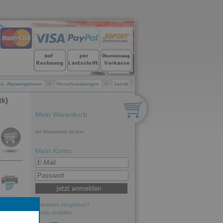
- u. Abzweigdosen
->
Verschraubungen
->
Jacob
k)
Mein Warenkorb:
Ihr Warenkorb ist leer
Mein Konto:
ne
Passwort vergessen?
Konto erstellen