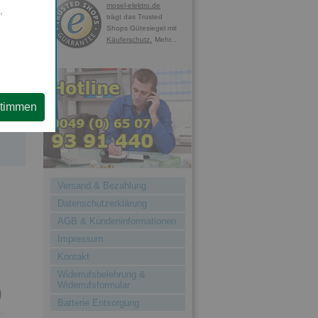
mosel-elektro.de
.
trägt das Trusted
Shops Gütesiegel mit
Käuferschutz.
Mehr...
e,
stimmen
en
Versand & Bezahlung
Datenschutzerklärung
AGB & Kundeninformationen
Impressum
Kontakt
Widerrufsbelehrung &
Widerrufsformular
Batterie Entsorgung