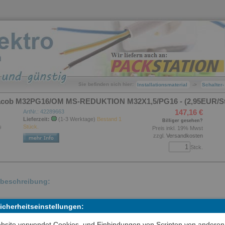
Sie befinden sich hier:
Installationsmaterial
->
Schalter
Jacob M32PG16/OM MS-REDUKTION M32X1,5/PG16 - (2,95EUR/St
147,16 €
ArtNr.: 42289663
Lieferzeit:
(1-3 Werktage)
Bestand 1
Billiger gesehen?
Stück.
Preis inkl. 19% Mwst
zzgl.
Versandkosten
Stck.
lbeschreibung:
gangsstück zum Reduzieren einer metrischen Gewindebohrung auf ei
Sicherheitseinstellungen:
inere Pg-Gewindebohrung, Zubehör Metrisch Messing M32PG16OM
bsite verwendet Cookies, und Einbindungen von Scripten von anderen