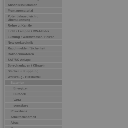
Anschlussklemmen
Montagematerial
Potentialausgleich u.
Überspannung
Rohre u. Kanäle
Licht / Lampen / BW-Melder
Lüftung / Warmwasser / Heizen
Netzwerktechnik
Rauchmelder / Sicherheit
Rolladenmotoren
SAT/BK Anlage
Sprechanlagen / Klingeln
Stecker u. Kupplung
Werkzeug / Hilfsmittel
Batterien
Energizer
Duracell
Varta
sonstiges
Powerbank
Arbeitssicherheit
Abus