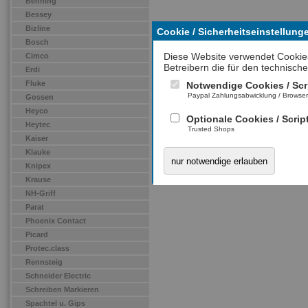
Benning
Bessey
Bizline
Cookie / Sicherheitseinstellung
Bosch
Diese Website verwendet Cookie
Cimco
Betreibern die für den technische
Erdi
Fluke
Notwendige Cookies / Scr
Paypal Zahlungsabwicklung / Browse
Gossen
Heyco
Optionale Cookies / Scrip
Heytec
Trusted Shops
Kaiser
Klauke
nur notwendige erlauben
Knipex
Krause
NH-Griff
Parat
Phoenix Contact
Picard
Protec.class
Rennsteig
Schneider Electric
Schreiben Markieren
Spachtel u. Gips