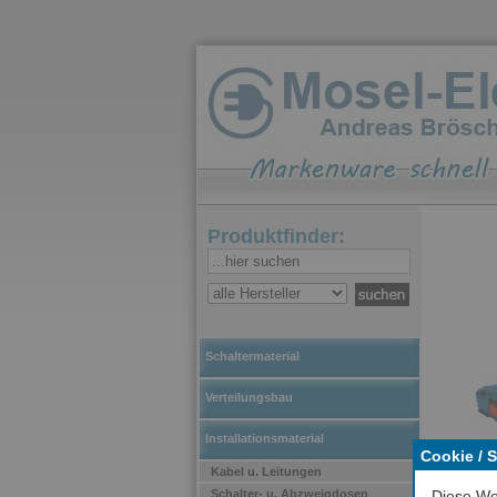
Produktfinder:
Schaltermaterial
Verteilungsbau
Installationsmaterial
Cookie / 
Kabel u. Leitungen
Schalter- u. Abzweigdosen
Diese We