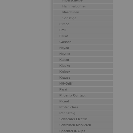
Fiberscheibe
Hammerbohrer
Maschinen
Sonstige
Cimco
Erdi
Fluke
Gossen
Heyco
Heytec
Kaiser
Klauke
Knipex
Krause
NH-Griff
Parat
Phoenix Contact
Picard
Protec.class
Rennsteig
Schneider Electric
Schreiben Markieren
Spachtel u. Gips