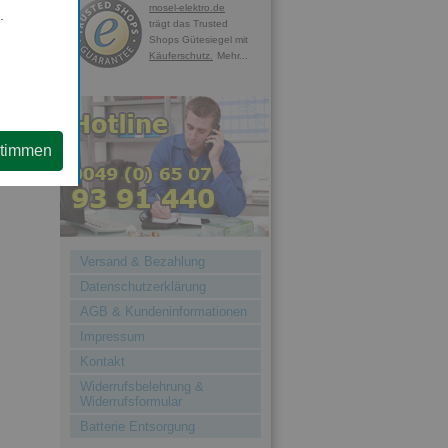
mosel-elektro.de
.
trägt das Trusted
Shops Gütesiegel mit
Käuferschutz.
Mehr...
stimmen
Versand & Bezahlung
Datenschutzerklärung
AGB & Kundeninformationen
Impressum
Kontakt
Widerrufsbelehrung &
Widerrufsformular
Batterie Entsorgung