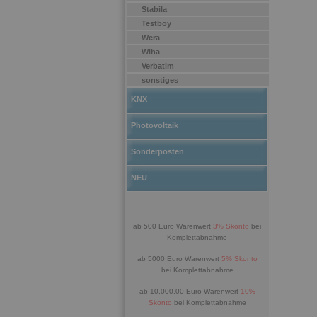
Stabila
Testboy
Wera
Wiha
Verbatim
sonstiges
KNX
Photovoltaik
Sonderposten
NEU
ab 500 Euro Warenwert
3% Skonto
bei
Komplettabnahme
ab 5000 Euro Warenwert
5% Skonto
bei Komplettabnahme
ab 10.000,00 Euro Warenwert
10%
Skonto
bei Komplettabnahme