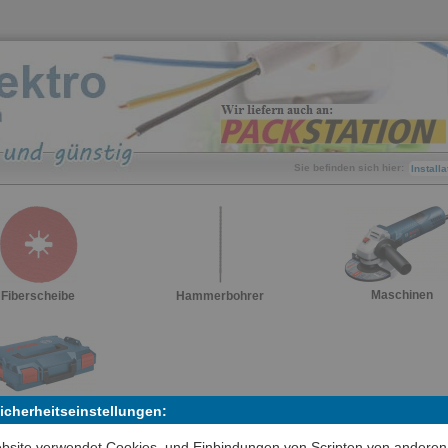
Sie befinden sich hier:
Install
Maschinen
Fiberscheibe
Hammerbohrer
Sonstige
Sicherheitseinstellungen:
bsite verwendet Cookies, und Einbindungen von Scripten von anderen