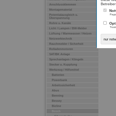
Betreiber
Anschlussklemmen
Montagematerial
Not
Payp
Potentialausgleich u.
Überspannung
Opt
Rohre u. Kanäle
Trus
Licht / Lampen / BW-Melder
Lüftung / Warmwasser / Heizen
Netzwerktechnik
nur not
Rauchmelder / Sicherheit
Rolladenmotoren
SAT/BK Anlage
Sprechanlagen / Klingeln
Stecker u. Kupplung
Werkzeug / Hilfsmittel
Batterien
Powerbank
Arbeitssicherheit
Abus
Benning
Bessey
Bizline
Bosch