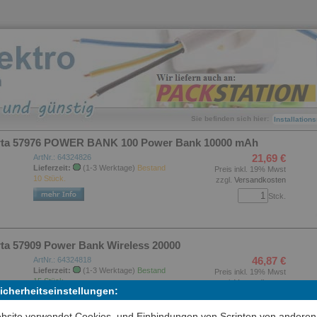
Sie befinden sich hier:
Installation
arta 57976 POWER BANK 100 Power Bank 10000 mAh
21,69 €
ArtNr.: 64324826
Lieferzeit:
(1-3 Werktage)
Bestand
Preis inkl. 19% Mwst
10 Stück.
zzgl.
Versandkosten
Stck.
rta 57909 Power Bank Wireless 20000
46,87 €
ArtNr.: 64324818
Lieferzeit:
(1-3 Werktage)
Bestand
Preis inkl. 19% Mwst
15 Stück.
zzgl.
Versandkosten
Sicherheitseinstellungen:
Stck.
bsite verwendet Cookies, und Einbindungen von Scripten von anderen