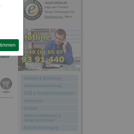
mosel-elektro.de
.
trägt das Trusted
Shops Gütesiegel mit
Käuferschutz.
Mehr...
stimmen
Power
Versand & Bezahlung
Datenschutzerklärung
AGB & Kundeninformationen
Impressum
Kontakt
Widerrufsbelehrung &
Widerrufsformular
Batterie Entsorgung