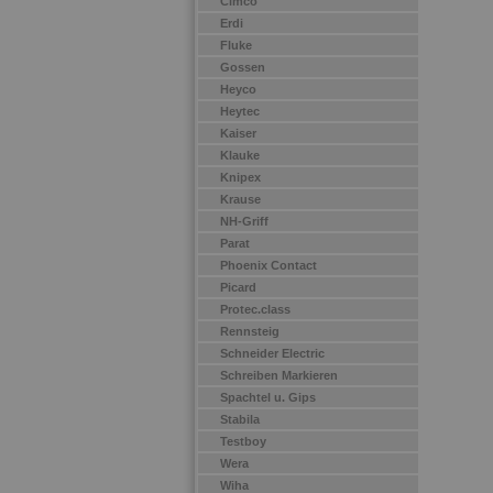
Cimco
Erdi
Fluke
Gossen
Heyco
Heytec
Kaiser
Klauke
Knipex
Krause
NH-Griff
Parat
Phoenix Contact
Picard
Protec.class
Rennsteig
Schneider Electric
Schreiben Markieren
Spachtel u. Gips
Stabila
Testboy
Wera
Wiha