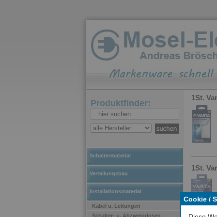
1St. V
Produktfinder:
Schaltermaterial
1St. Va
Verteilungsbau
Installationsmaterial
Cookie / 
Kabel u. Leitungen
Schalter- u. Abzweigdosen
Diese We