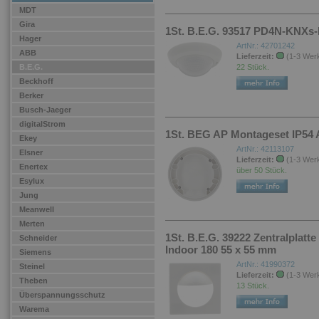
MDT
Gira
1St. B.E.G. 93517 PD4N-KNXs
Hager
ArtNr.: 42701242
ABB
Lieferzeit:
(1-3 Wer
B.E.G.
22 Stück.
Beckhoff
Berker
Busch-Jaeger
digitalStrom
1St. BEG AP Montageset IP5
Ekey
ArtNr.: 42113107
Elsner
Lieferzeit:
(1-3 Wer
Enertex
über 50 Stück.
Esylux
Jung
Meanwell
Merten
1St. B.E.G. 39222 Zentralplatte
Schneider
Indoor 180 55 x 55 mm
Siemens
ArtNr.: 41990372
Steinel
Lieferzeit:
(1-3 Wer
Theben
13 Stück.
Überspannungsschutz
Warema