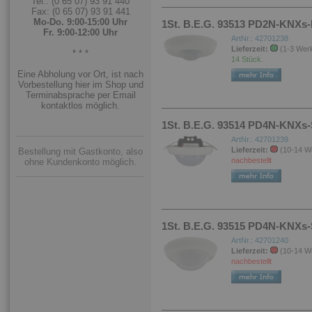
Tel.: (0 65 07) 93 91 440
Fax: (0 65 07) 93 91 441
Mo-Do. 9:00-15:00 Uhr
1St. B.E.G. 93513 PD2N-KNXs
Fr. 9:00-12:00 Uhr
ArtNr.: 42701238
Lieferzeit:
(1-3 Wer
* * *
14 Stück.
Eine Abholung vor Ort, ist nach
Vorbestellung hier im Shop und
Terminabsprache per Email
kontaktlos möglich.
1St. B.E.G. 93514 PD4N-KNXs
ArtNr.: 42701239
Lieferzeit:
(10-14 W
Bestellung mit Gastkonto, also
nachbestellt
ohne Kundenkonto möglich.
1St. B.E.G. 93515 PD4N-KNXs
ArtNr.: 42701240
Lieferzeit:
(10-14 W
nachbestellt