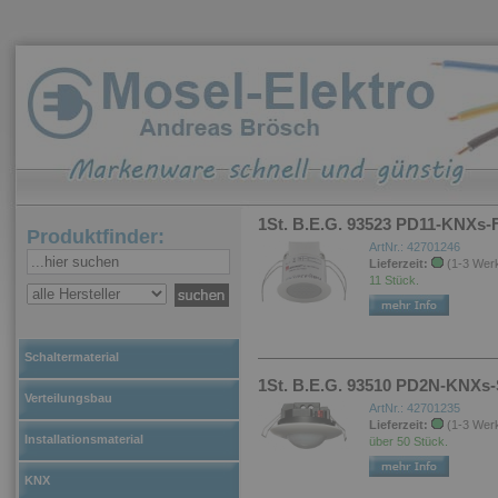
1St. B.E.G. 93523 PD11-KNXs-
Produktfinder:
ArtNr.: 42701246
Lieferzeit:
(1-3 Wer
11 Stück.
Schaltermaterial
1St. B.E.G. 93510 PD2N-KNXs
Verteilungsbau
ArtNr.: 42701235
Lieferzeit:
(1-3 Wer
Installationsmaterial
über 50 Stück.
KNX