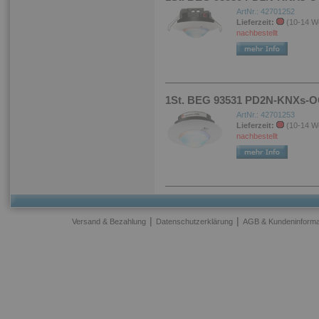
ArtNr.: 42701252
Lieferzeit:
(10-14 W
nachbestellt
1St. BEG 93531 PD2N-KNXs-
ArtNr.: 42701253
Lieferzeit:
(10-14 W
nachbestellt
|
|
Versand & Bezahlung
Datenschutzerklärung
AGB & Kundeninforma