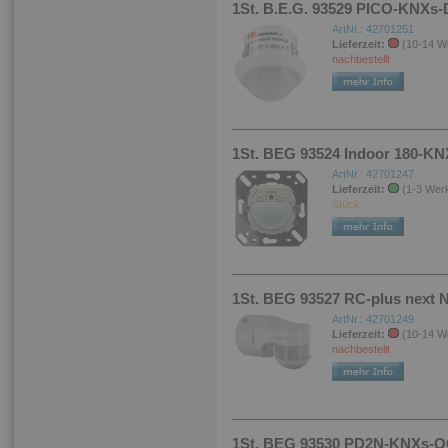
1St. B.E.G. 93529 PICO-KNXs
ArtNr.: 42701251
Lieferzeit:
(10-14 W
nachbestellt
1St. BEG 93524 Indoor 180-K
ArtNr.: 42701247
Lieferzeit:
(1-3 Wer
Stück.
1St. BEG 93527 RC-plus next 
ArtNr.: 42701249
Lieferzeit:
(10-14 W
nachbestellt
1St. BEG 93530 PD2N-KNXs-