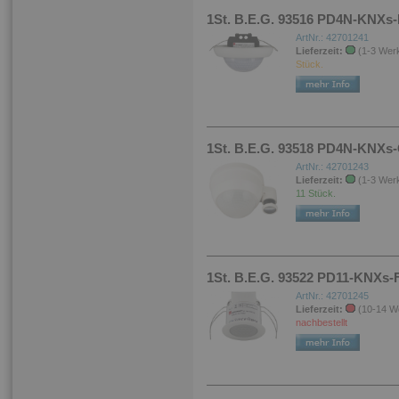
1St. B.E.G. 93516 PD4N-KNXs
ArtNr.: 42701241
Lieferzeit:
(1-3 Wer
Stück.
1St. B.E.G. 93518 PD4N-KNXs
ArtNr.: 42701243
Lieferzeit:
(1-3 Wer
11 Stück.
1St. B.E.G. 93522 PD11-KNXs-
ArtNr.: 42701245
Lieferzeit:
(10-14 W
nachbestellt