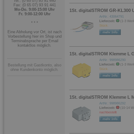
Tel.: (0 65 07) 93 91 440
Fax: (0 65 07) 93 91 441
Mo-Do. 9:00-15:00 Uhr
1St. digitalSTROM GR-KL300 
Fr. 9:00-12:00 Uhr
ArtNr.: 43064791
Lieferzeit:
(1-3 Wer
* * *
Stück.
Eine Abholung vor Ort, ist nach
Vorbestellung hier im Shop und
Terminabsprache per Email
kontaktlos möglich.
1St. digitalSTROM Klemme L GE
ArtNr.: 998986290
Lieferzeit:
(1-3 Wer
Bestellung mit Gastkonto, also
Stück.
ohne Kundenkonto möglich.
1St. digitalSTROM Klemme L M
ArtNr.: 998986292
Lieferzeit:
(10-14 W
nachbestellt