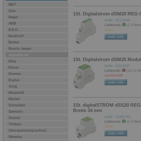
MDT
Gira
1St. Digitalstrom dSM20 REG
Hager
ArtNr.: 42113246
ABB
Lieferzeit:
(1-3 Wer
B.E.G.
Stück.
Beckhoff
Berker
Busch-Jaeger
digitalStrom
1St. Digitalstrom dSM25 Modu
Ekey
ArtNr.: 42113247
Elsner
Lieferzeit:
(10-14 W
Enertex
nachbestellt
Esylux
Jung
Meanwell
Merten
1St. digitalSTROM dSS20 REG-W
Schneider
Breite 34 mm
Siemens
ArtNr.: 41995749
Steinel
Lieferzeit:
(1-3 Wer
Theben
Stück.
Überspannungsschutz
Warema