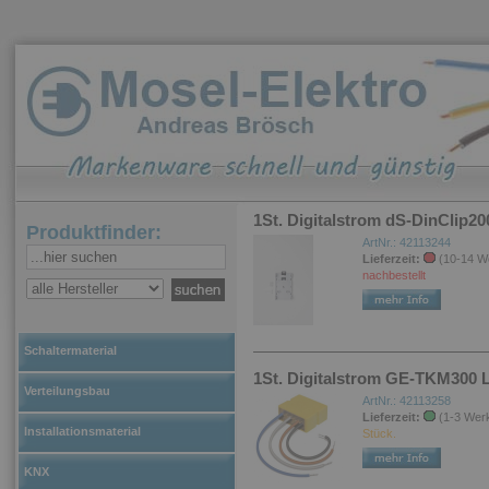
1St. Digitalstrom dS-DinClip2
Produktfinder:
ArtNr.: 42113244
Lieferzeit:
(10-14 W
nachbestellt
Schaltermaterial
1St. Digitalstrom GE-TKM300 
Verteilungsbau
ArtNr.: 42113258
Lieferzeit:
(1-3 Wer
Installationsmaterial
Stück.
KNX