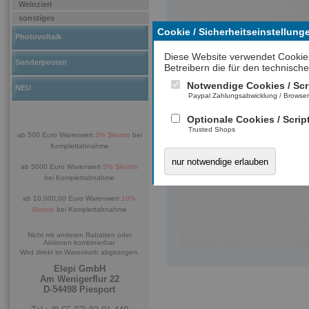
Weinzierl
sonstiges
Cookie / Sicherheitseinstellung
Photovoltaik
Diese Website verwendet Cookie
Sonderposten
Betreibern die für den technische
Notwendige Cookies / Scr
NEU
Paypal Zahlungsabwicklung / Browse
Optionale Cookies / Scrip
Trusted Shops
ab 500 Euro Warenwert
3% Skonto
bei
Komplettabnahme
nur notwendige erlauben
ab 5000 Euro Warenwert
5% Skonto
bei Komplettabnahme
ab 10.000,00 Euro Warenwert
10%
Skonto
bei Komplettabnahme
Nicht mit anderen Rabatten oder
Aktionen kombinierbar.
Wird direkt im Warenkorb abgezogen.
Elepi GmbH
Am Wenigerflur 22
D-54498 Piesport