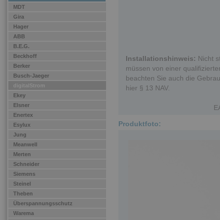
MDT
Gira
Hager
ABB
B.E.G.
Beckhoff
Installationshinweis:
Nicht s
Berker
müssen von einer qualifizierten
Busch-Jaeger
beachten Sie auch die Gebrau
digitalStrom
hier § 13 NAV.
Ekey
Elsner
E
Enertex
Produktfoto:
Esylux
Jung
Meanwell
Merten
Schneider
Siemens
Steinel
Theben
Überspannungsschutz
Warema