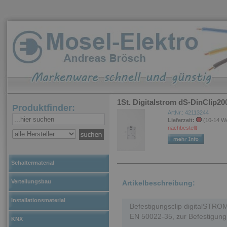
1St. Digitalstrom dS-DinClip2
Produktfinder:
ArtNr.: 42113244
Lieferzeit:
(10-14 W
nachbestellt
Schaltermaterial
Verteilungsbau
Artikelbeschreibung:
Installationsmaterial
Befestigungsclip digitalSTROM
EN 50022-35, zur Befestigun
KNX