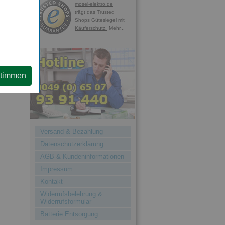
mosel-elektro.de
.
trägt das Trusted
Shops Gütesiegel mit
Käuferschutz.
Mehr...
stimmen
Versand & Bezahlung
Datenschutzerklärung
AGB & Kundeninformationen
Impressum
Kontakt
Widerrufsbelehrung &
Widerrufsformular
Batterie Entsorgung