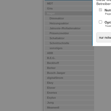
Betreiber
MDT
Gira
Not
Hager
Payp
Dimmaktor
Opt
Heizungsaktor
Trus
Jalousie-/Rolladenaktor
Präsenzmelder
nur not
Schaltaktor
Schnittschtelle
sonstiges
ABB
B.E.G.
Beckhoff
Berker
Busch-Jaeger
digitalStrom
Ekey
Elsner
Enertex
Esylux
Jung
Meanwell