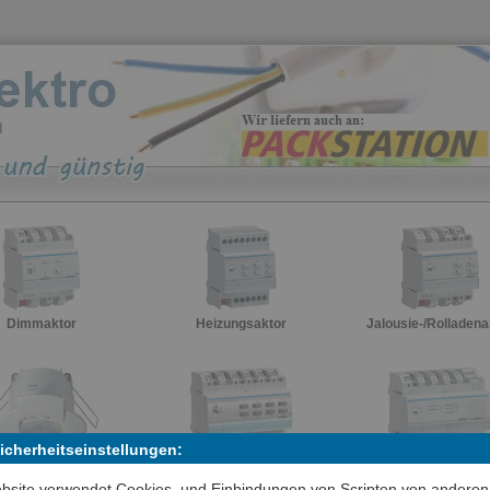
Dimmaktor
Heizungsaktor
Jalousie-/Rolladena
Sicherheitseinstellungen:
Präsenzmelder
Schaltaktor
Schnittschtelle
bsite verwendet Cookies, und Einbindungen von Scripten von anderen