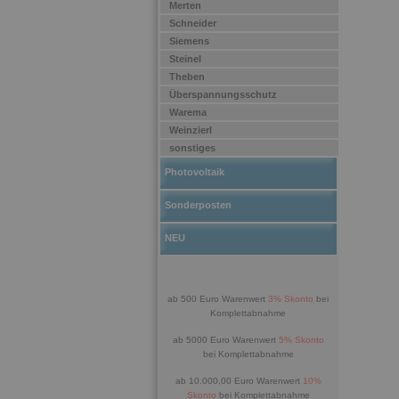
Merten
Schneider
Siemens
Steinel
Theben
Überspannungsschutz
Warema
Weinzierl
sonstiges
Photovoltaik
Sonderposten
NEU
ab 500 Euro Warenwert
3% Skonto
bei
Komplettabnahme
ab 5000 Euro Warenwert
5% Skonto
bei Komplettabnahme
ab 10.000,00 Euro Warenwert
10%
Skonto
bei Komplettabnahme