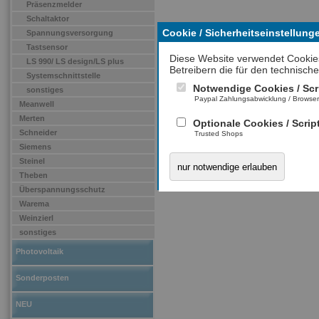
Präsenzmelder
Schaltaktor
Cookie / Sicherheitseinstellung
Spannungsversorgung
Tastsensor
Diese Website verwendet Cookie
LS 990/ LS design/LS plus
Betreibern die für den technische
Systemschnittstelle
Notwendige Cookies / Scr
sonstiges
Paypal Zahlungsabwicklung / Browse
Meanwell
Merten
Optionale Cookies / Scrip
Schneider
Trusted Shops
Siemens
Steinel
nur notwendige erlauben
Theben
Überspannungsschutz
Warema
Weinzierl
sonstiges
Photovoltaik
Sonderposten
NEU