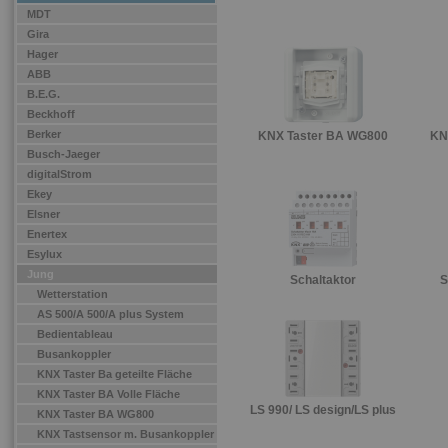
MDT
Gira
Hager
ABB
B.E.G.
Beckhoff
Berker
KNX Taster BA WG800
KN
Busch-Jaeger
digitalStrom
Ekey
Elsner
Enertex
Esylux
Jung
Schaltaktor
S
Wetterstation
AS 500/A 500/A plus System
Bedientableau
Busankoppler
KNX Taster Ba geteilte Fläche
KNX Taster BA Volle Fläche
LS 990/ LS design/LS plus
KNX Taster BA WG800
KNX Tastsensor m. Busankoppler