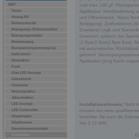
MDT
Last max. 140 µF. Platzspare
Taster
Applikation. Handbedienung s
Analog I/O
und Öffnerbetrieb. Status Rüc
Bedienzentrale
Betätigung). Zeitfunktionen (E
Bewegungs-/Präsenzmelder
Erweiterte Logik und Szenenfu
Bewegungsmelder
(invertiert, zyklisch, bei Sperr
Binäreingang
(1 Byte/2 Byte/2 Byte float). 
Busspannungsversorgung
mit automatischer Rückfallzei
DaliControl
getrennt. Versorgungsspannu
Dimmaktor
Applikation (long frame suppor
Funk
Glas LED Anzeige
Glasrahmen
Glastaster
Heizungsaktor
Jalousieaktor
LED Anzeige
Installationshinweis:
Nicht s
LED Controoller
müssen von einer qualifizierten
Objektregler
beachten Sie auch die Gebrau
Objektserver
hier § 13 NAV.
Raumtemperaturregler
Schaltaktor
E