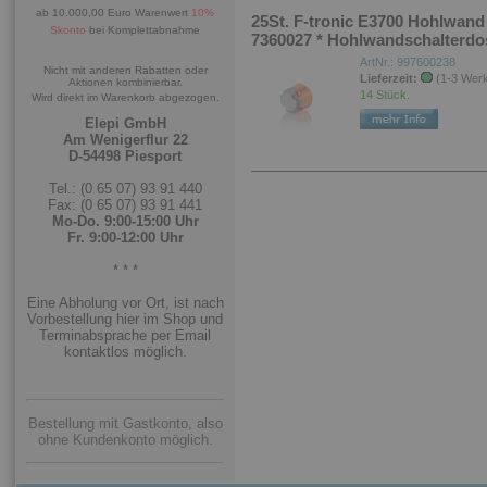
ab 10.000,00 Euro Warenwert
10%
25St. F-tronic E3700 Hohlwan
Skonto
bei Komplettabnahme
7360027 * Hohlwandschalterdo
ArtNr.: 997600238
Nicht mit anderen Rabatten oder
Lieferzeit:
(1-3 Wer
Aktionen kombinierbar.
14 Stück.
Wird direkt im Warenkorb abgezogen.
Elepi GmbH
Am Wenigerflur 22
D-54498 Piesport
Tel.: (0 65 07) 93 91 440
Fax: (0 65 07) 93 91 441
Mo-Do. 9:00-15:00 Uhr
Fr. 9:00-12:00 Uhr
* * *
Eine Abholung vor Ort, ist nach
Vorbestellung hier im Shop und
Terminabsprache per Email
kontaktlos möglich.
Bestellung mit Gastkonto, also
ohne Kundenkonto möglich.