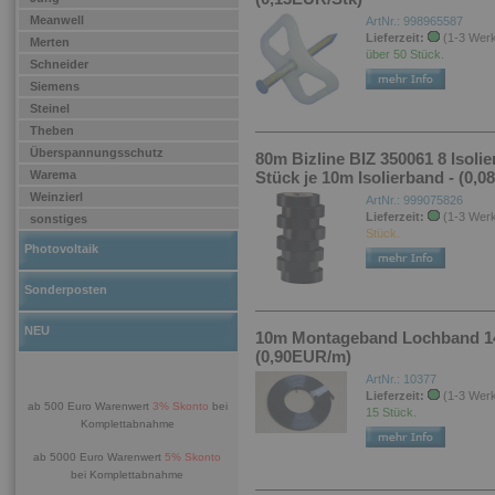
Meanwell
ArtNr.: 998965587
Lieferzeit:
(1-3 Wer
Merten
über 50 Stück.
Schneider
Siemens
Steinel
Theben
Überspannungsschutz
80m Bizline BIZ 350061 8 Isoli
Warema
Stück je 10m Isolierband - (0,
Weinzierl
ArtNr.: 999075826
Lieferzeit:
(1-3 Wer
sonstiges
Stück.
Photovoltaik
Sonderposten
NEU
10m Montageband Lochband 14
(0,90EUR/m)
ArtNr.: 10377
Lieferzeit:
(1-3 Wer
ab 500 Euro Warenwert
3% Skonto
bei
15 Stück.
Komplettabnahme
ab 5000 Euro Warenwert
5% Skonto
bei Komplettabnahme