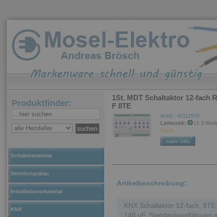
1St. MDT Schaltaktor 12-fach
Produktfinder:
F 8TE
ArtNr.: 42112930
Lieferzeit:
(1-3 Wer
Stück.
Schaltermaterial
Verteilungsbau
Artikelbeschreibung:
Installationsmaterial
KNX Schaltaktor 12-fach, 8TE
KNX
140 µF. Standardausführung mi