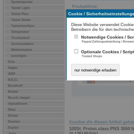
Systemgeräte
Produktfoto:
Taster Light
Cookie / Sicherheitseinstellung
Taster Plus
Taster Smart
Diese Website verwendet Cookie
Tasterinterface
Betreibern die für den technische
Temperatur
Notwendige Cookies / Scr
Touchpanel
Paypal Zahlungsabwicklung / Browse
Universalaktor
Wetterstation
Optionale Cookies / Scrip
sonstiges
Trusted Shops
Gira
Hager
nur notwendige erlauben
ABB
B.E.G.
Beckhoff
Berker
Busch-Jaeger
digitalStrom
Ekey
Elsner
Kunden die diesen Artikel geka
Enertex
Esylux
100St. Protec.class PNS 3550 N
(0,13EUR/Stk)
Jung