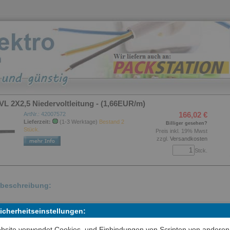
L 2X2,5 Niedervoltleitung - (1,66EUR/m)
166,02 €
ArtNr.: 42007572
Lieferzeit:
(1-3 Werktage)
Bestand 2
Billiger gesehen?
Stück.
Preis inkl. 19% Mwst
zzgl.
Versandkosten
Stck.
lbeschreibung:
ervolt-Leitung NVL, Anschlußleitung für Niedervolt-Halogen-Leuchten.
Sicherheitseinstellungen:
au: 1. Leiter: Feindrähtige Kupferlitze nach VDE 0295 Klasse 5 (blank),
bsite verwendet Cookies, und Einbindungen von Scripten von anderen
ation: Silikon nach VDE 0207 Teil 20 Wandstärke: 0,3 mm, 3. Mantel: