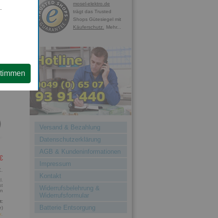
mosel-elektro.de
.
0,6
trägt das Trusted
Shops Gütesiegel mit
Käuferschutz.
Mehr...
stimmen
Versand & Bezahlung
Datenschutzerklärung
AGB & Kundeninformationen
€
Impressum
.
Kontakt
l.
st
Widerrufsbelehrung &
en
Widerrufsformular
t:
Batterie Entsorgung
e)
k.