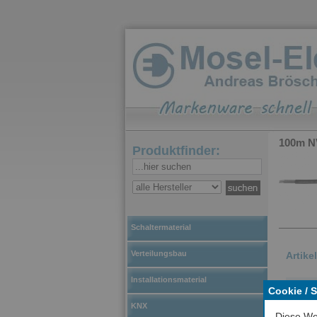
100m NV
Produktfinder:
Schaltermaterial
Verteilungsbau
Artike
Installationsmaterial
Nied
Cookie / 
Aufb
KNX
Diese We
Isol