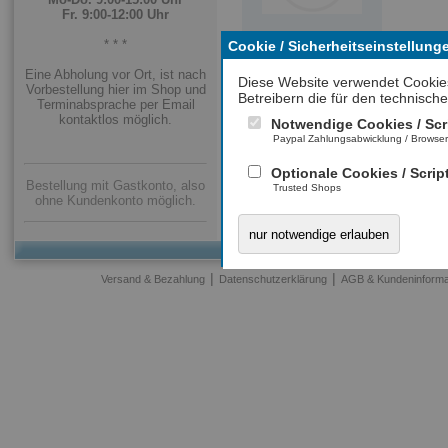
Fr. 9:00-12:00 Uhr
* * *
Cookie / Sicherheitseinstellung
Eine Abholung vor Ort, ist nach
Diese Website verwendet Cookie
Vorbestellung hier im Shop und
Betreibern die für den technische
Terminabsprache per Email
kontaktlos möglich.
Notwendige Cookies / Scr
Paypal Zahlungsabwicklung / Browse
Optionale Cookies / Scrip
Bestellung mit Gastkonto, also
Trusted Shops
ohne Kundenkonto möglich.
nur notwendige erlauben
|
|
Versand & Bezahlung
Datenschutzerklärung
AGB & Kundeninforma