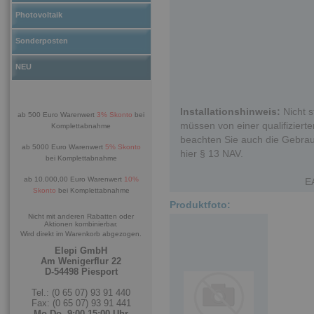
Photovoltaik
Sonderposten
NEU
Installationshinweis:
Nicht s
ab 500 Euro Warenwert
3% Skonto
bei
müssen von einer qualifizierten
Komplettabnahme
beachten Sie auch die Gebrau
ab 5000 Euro Warenwert
5% Skonto
hier § 13 NAV.
bei Komplettabnahme
ab 10.000,00 Euro Warenwert
10%
E
Skonto
bei Komplettabnahme
Produktfoto:
Nicht mit anderen Rabatten oder
Aktionen kombinierbar.
Wird direkt im Warenkorb abgezogen.
Elepi GmbH
Am Wenigerflur 22
D-54498 Piesport
Tel.: (0 65 07) 93 91 440
Fax: (0 65 07) 93 91 441
Mo-Do. 9:00-15:00 Uhr