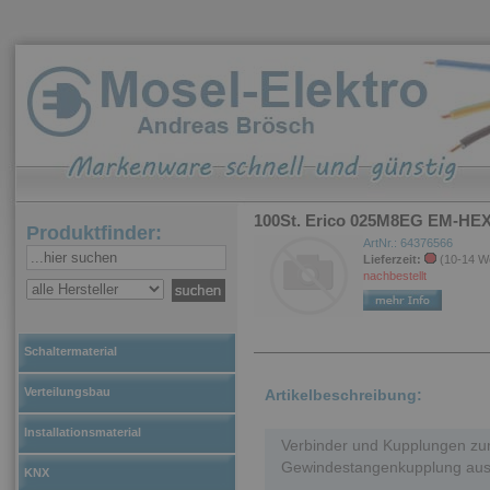
100St. Erico 025M8EG EM-HEX
Produktfinder:
ArtNr.: 64376566
Lieferzeit:
(10-14 W
nachbestellt
Schaltermaterial
Verteilungsbau
Artikelbeschreibung:
Installationsmaterial
Verbinder und Kupplungen zu
Gewindestangenkupplung aus 
KNX