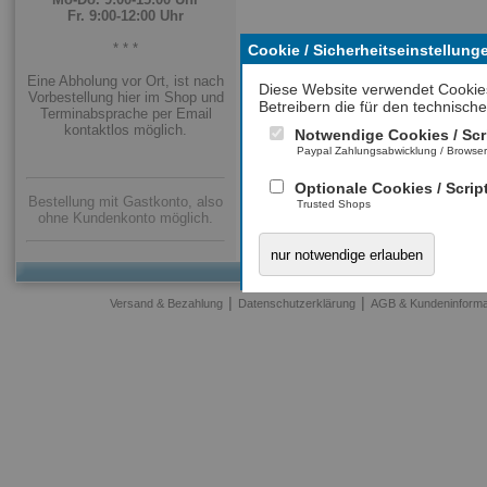
Fr. 9:00-12:00 Uhr
* * *
Cookie / Sicherheitseinstellung
Eine Abholung vor Ort, ist nach
Diese Website verwendet Cookie
Vorbestellung hier im Shop und
Betreibern die für den technische
Terminabsprache per Email
kontaktlos möglich.
Notwendige Cookies / Scr
Paypal Zahlungsabwicklung / Browse
Optionale Cookies / Scrip
Bestellung mit Gastkonto, also
Trusted Shops
ohne Kundenkonto möglich.
nur notwendige erlauben
|
|
Versand & Bezahlung
Datenschutzerklärung
AGB & Kundeninforma