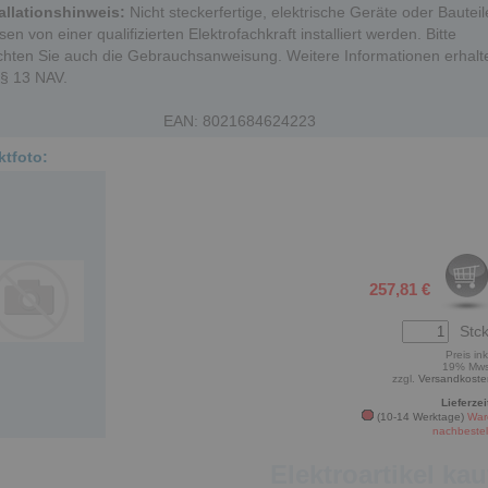
allationshinweis:
Nicht steckerfertige, elektrische Geräte oder Bauteil
en von einer qualifizierten Elektrofachkraft installiert werden. Bitte
hten Sie auch die Gebrauchsanweisung. Weitere Informationen erhalt
 § 13 NAV.
EAN: 8021684624223
ktfoto:
257,81 €
Stck
Preis ink
19% Mws
zzgl.
Versandkoste
Lieferzei
(10-14 Werktage)
War
nachbestel
Elektroartikel ka