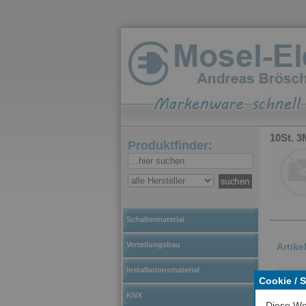
10St. 3
Produktfinder:
Schaltermaterial
Verteilungsbau
Artik
Installationsmaterial
3M™
Cookie / 
Komp
KNX
Diese We
beim