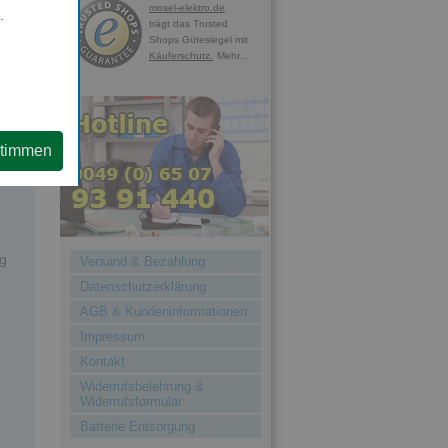
mosel-elektro.de
.
ige
trägt das Trusted
he
Shops Gütesiegel mit
Käuferschutz.
Mehr...
urch
ank
stimmen
et
ng
Versand & Bezahlung
Datenschutzerklärung
AGB & Kundeninformationen
Impressum
Kontakt
Widerrufsbelehrung &
Widerrufsformular
Batterie Entsorgung