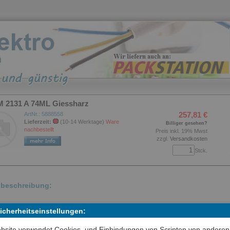
M 2131 A 74ML Giessharz
257,81 €
ArtNr.: 5888558
Lieferzeit:
(10-14 Werktage)
Ware
Billiger gesehen?
nachbestellt
Preis inkl. 19% Mwst
zzgl.
Versandkosten
Stck.
elbeschreibung:
 Scotchcast™ Elektroharz 2131 ist ein flammhemmender Zwei-
Sicherheitseinstellungen:
onenten-Werkstoff, der sich u. a. für die Beschichtung des Kabelmant
bsite verwendet Cookies, und Einbindungen von Scripten von anderen
 Spleißen oder Reparieren von Schlepp- oder Trossenleitungen eignet