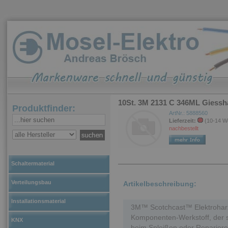
10St. 3M 2131 C 346ML Giessh
Produktfinder:
ArtNr.: 5888560
Lieferzeit:
(10-14 W
nachbestellt
Schaltermaterial
Verteilungsbau
Artikelbeschreibung:
Installationsmaterial
3M™ Scotchcast™ Elektrohar
Komponenten-Werkstoff, der s
KNX
beim Spleißen oder Repariere