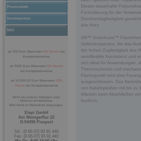
Dieses dauerhafte Polyurethan
Photovoltaik
Formulierung für die Verwend
Durchschlagfestigkeit gewährle
Sonderposten
das Harz.
NEU
3M™ Scotchcast™ Flammhemme
Geliertemperatur, die das Au
der hohen Zugfestigkeit des 
ab 500 Euro Warenwert
3% Skonto
bei
semiflexible Konsistenz und e
Komplettabnahme
sich ideal für Anwendungen, 
ab 5000 Euro Warenwert
5% Skonto
Thermoschocks und mechanis
bei Komplettabnahme
Flammpunkt wird eine Feuerg
ab 10.000,00 Euro Warenwert
10%
ausgeschlossen. Das flammhe
Skonto
bei Komplettabnahme
von Kabelspleißen mit bis zu
Mänteln beim Abschließen vo
Nicht mit anderen Rabatten oder
konform.
Aktionen kombinierbar.
Wird direkt im Warenkorb abgezogen.
Elepi GmbH
Am Wenigerflur 22
D-54498 Piesport
Tel.: (0 65 07) 93 91 440
Fax: (0 65 07) 93 91 441
Mo-Do. 9:00-15:00 Uhr