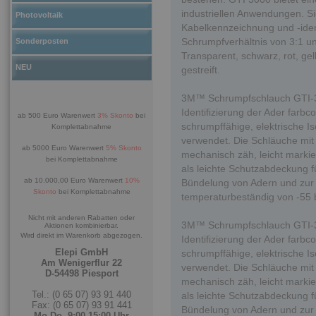
industriellen Anwendungen. S
Photovoltaik
Kabelkennzeichnung und -iden
Schrumpfverhältnis von 3:1 un
Sonderposten
Transparent, schwarz, rot, gel
NEU
gestreift.
3M™ Schrumpfschlauch GTI-300
Identifizierung der Ader farbco
ab 500 Euro Warenwert
3% Skonto
bei
schrumpffähige, elektrische I
Komplettabnahme
verwendet. Die Schläuche mit
ab 5000 Euro Warenwert
5% Skonto
mechanisch zäh, leicht markier
bei Komplettabnahme
als leichte Schutzabdeckung 
ab 10.000,00 Euro Warenwert
10%
Bündelung von Adern und zur
Skonto
bei Komplettabnahme
temperaturbeständig von -55
Nicht mit anderen Rabatten oder
3M™ Schrumpfschlauch GTI-300
Aktionen kombinierbar.
Wird direkt im Warenkorb abgezogen.
Identifizierung der Ader farbco
Elepi GmbH
schrumpffähige, elektrische I
Am Wenigerflur 22
verwendet. Die Schläuche mit
D-54498 Piesport
mechanisch zäh, leicht markier
Tel.: (0 65 07) 93 91 440
als leichte Schutzabdeckung 
Fax: (0 65 07) 93 91 441
Bündelung von Adern und zur
Mo-Do. 9:00-15:00 Uhr