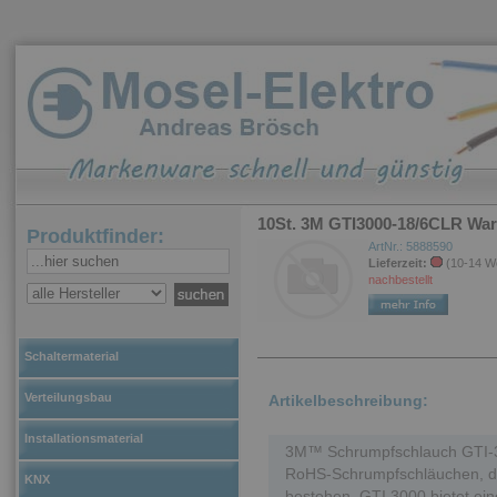
10St. 3M GTI3000-18/6CLR Wa
Produktfinder:
ArtNr.: 5888590
Lieferzeit:
(10-14 W
nachbestellt
Schaltermaterial
Verteilungsbau
Artikelbeschreibung:
Installationsmaterial
3M™ Schrumpfschlauch GTI-30
RoHS-Schrumpfschläuchen, die
KNX
bestehen. GTI 3000 bietet ein