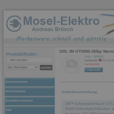
10St. 3M GTI3000-18/6gr Warm
Produktfinder:
ArtNr.: 5888591
Lieferzeit:
(10-14 W
nachbestellt
Schaltermaterial
Verteilungsbau
Artikelbeschreibung:
Installationsmaterial
3M™ Schrumpfschlauch GTI-30
RoHS-Schrumpfschläuchen, die
KNX
bestehen. GTI 3000 bietet ein