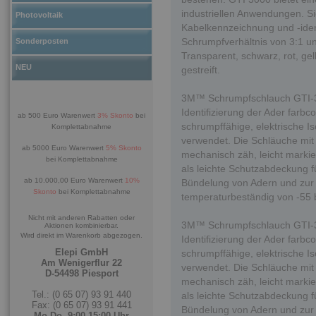
industriellen Anwendungen. S
Photovoltaik
Kabelkennzeichnung und -iden
Schrumpfverhältnis von 3:1 un
Sonderposten
Transparent, schwarz, rot, gel
NEU
gestreift.
3M™ Schrumpfschlauch GTI-300
Identifizierung der Ader farbco
ab 500 Euro Warenwert
3% Skonto
bei
schrumpffähige, elektrische I
Komplettabnahme
verwendet. Die Schläuche mit
ab 5000 Euro Warenwert
5% Skonto
mechanisch zäh, leicht markier
bei Komplettabnahme
als leichte Schutzabdeckung 
ab 10.000,00 Euro Warenwert
10%
Bündelung von Adern und zur
Skonto
bei Komplettabnahme
temperaturbeständig von -55
Nicht mit anderen Rabatten oder
3M™ Schrumpfschlauch GTI-300
Aktionen kombinierbar.
Wird direkt im Warenkorb abgezogen.
Identifizierung der Ader farbco
Elepi GmbH
schrumpffähige, elektrische I
Am Wenigerflur 22
verwendet. Die Schläuche mit
D-54498 Piesport
mechanisch zäh, leicht markier
Tel.: (0 65 07) 93 91 440
als leichte Schutzabdeckung 
Fax: (0 65 07) 93 91 441
Bündelung von Adern und zur
Mo-Do. 9:00-15:00 Uhr