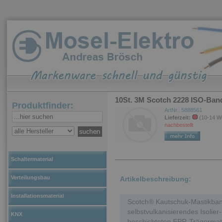
10St. 3M Scotch 2228 ISO-Ban
Produktfinder:
ArtNr.: 5888561
Lieferzeit:
(10-14 W
nachbestellt
Schaltermaterial
Verteilungsbau
Artikelbeschreibung:
Installationsmaterial
Scotch® Kautschuk-Mastikband
selbstvulkanisierendes Isolier
KNX
beschichteten EPR-Trägermate