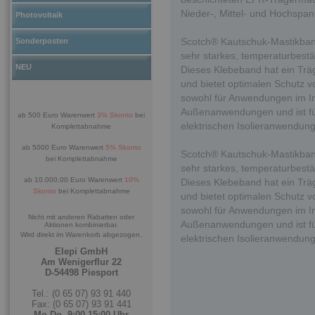
Nieder-, Mittel- und Hochsp
Photovoltaik
Scotch® Kautschuk-Mastikband 
Sonderposten
sehr starkes, temperaturbestä
NEU
Dieses Klebeband hat ein Trä
und bietet optimalen Schutz v
sowohl für Anwendungen im In
Außenanwendungen und ist für
ab 500 Euro Warenwert
3% Skonto
bei
elektrischen Isolieranwendu
Komplettabnahme
ab 5000 Euro Warenwert
5% Skonto
Scotch® Kautschuk-Mastikband 
bei Komplettabnahme
sehr starkes, temperaturbestä
ab 10.000,00 Euro Warenwert
10%
Dieses Klebeband hat ein Trä
Skonto
bei Komplettabnahme
und bietet optimalen Schutz v
sowohl für Anwendungen im In
Nicht mit anderen Rabatten oder
Außenanwendungen und ist für
Aktionen kombinierbar.
Wird direkt im Warenkorb abgezogen.
elektrischen Isolieranwendu
Elepi GmbH
Am Wenigerflur 22
D-54498 Piesport
Tel.: (0 65 07) 93 91 440
Fax: (0 65 07) 93 91 441
Mo-Do. 9:00-15:00 Uhr