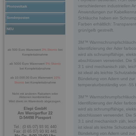
verschiedenen industriellen A
Photovoltaik
Anwendungen zur Kabelkennze
Schläuche haben ein Schrumpf
Sonderposten
Farben erhältlich: Transparent
NEU
grün/gelb gestreift.
3M™ Warmschrumpfschläuche H
Identifizierung der Ader farbc
ab 500 Euro Warenwert
3% Skonto
bei
wird als schrumpffähige, elekt
Komplettabnahme
abschlüssen verwendet. Die S
ab 5000 Euro Warenwert
5% Skonto
3:1 sind mechanisch zäh, leic
bei Komplettabnahme
ist ideal als leichte Schutz
ab 10.000,00 Euro Warenwert
10%
Bündelung von Adern und zur
Skonto
bei Komplettabnahme
temperaturbeständig von -55
Nicht mit anderen Rabatten oder
3M™ Warmschrumpfschläuche H
Aktionen kombinierbar.
Wird direkt im Warenkorb abgezogen.
Identifizierung der Ader farbc
Elepi GmbH
wird als schrumpffähige, elekt
Am Wenigerflur 22
abschlüssen verwendet. Die S
D-54498 Piesport
3:1 sind mechanisch zäh, leic
Tel.: (0 65 07) 93 91 440
ist ideal als leichte Schutz
Fax: (0 65 07) 93 91 441
Bündelung von Adern und zur
Mo-Do. 9:00-15:00 Uhr