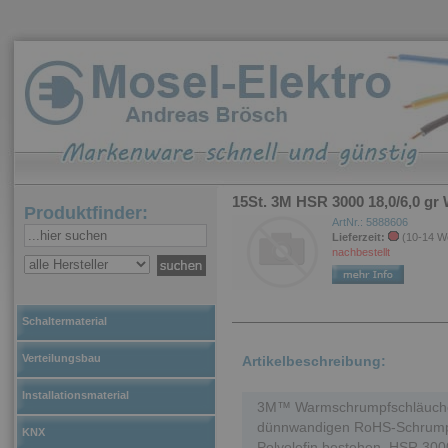
15St. 3M HSR 3000 18,0/6,0 g
Produktfinder:
ArtNr.: 5888606
Lieferzeit:
(10-14 W
nachbestellt
Schaltermaterial
Verteilungsbau
Artikelbeschreibung:
Installationsmaterial
3M™ Warmschrumpfschläuche H
dünnwandigen RoHS-Schrumpf
KNX
Polyolefin bestehen. HSR 3000