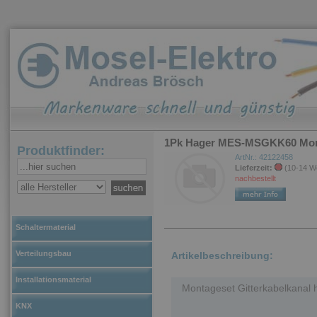
1Pk Hager MES-MSGKK60 Monta
Produktfinder:
ArtNr.: 42122458
Lieferzeit:
(10-14 W
nachbestellt
Schaltermaterial
Verteilungsbau
Artikelbeschreibung:
Installationsmaterial
Montageset Gitterkabelkanal 
KNX