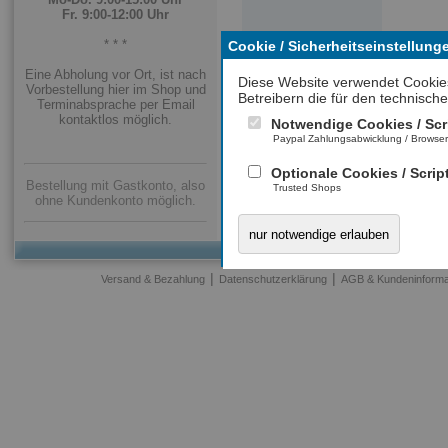
Fr. 9:00-12:00 Uhr
* * *
Cookie / Sicherheitseinstellung
Eine Abholung vor Ort, ist nach
Diese Website verwendet Cookie
Vorbestellung hier im Shop und
Betreibern die für den technische
Terminabsprache per Email
kontaktlos möglich.
Notwendige Cookies / Scr
Paypal Zahlungsabwicklung / Browse
Optionale Cookies / Scrip
Bestellung mit Gastkonto, also
Trusted Shops
ohne Kundenkonto möglich.
nur notwendige erlauben
|
|
Versand & Bezahlung
Datenschutzerklärung
AGB & Kundeninforma