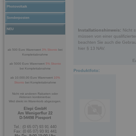
Photovoltaik
Sonderposten
NEU
Installationshinweis:
Nicht s
müssen von einer qualifizierten
beachten Sie auch die Gebrau
hier § 13 NAV.
ab 500 Euro Warenwert
3% Skonto
bei
Komplettabnahme
E
ab 5000 Euro Warenwert
5% Skonto
bei Komplettabnahme
Produktfoto:
ab 10.000,00 Euro Warenwert
10%
Skonto
bei Komplettabnahme
Nicht mit anderen Rabatten oder
Aktionen kombinierbar.
Wird direkt im Warenkorb abgezogen.
Elepi GmbH
Am Wenigerflur 22
D-54498 Piesport
Tel.: (0 65 07) 93 91 440
Fax: (0 65 07) 93 91 441
Mo-Do. 9:00-15:00 Uhr