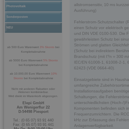
allstromsensitiv, 10 ms kurzze
Photovoltaik
Ausführung)
Sonderposten
Fehlerstrom-Schutzschalter 
einen Schutz vor elektrisch
NEU
und DIN VDE 0100-530. Die F
gewährleisten Schutz bei sin
Strömen und glatten Gleichfe
ab 500 Euro Warenwert
3% Skonto
bei
(Schutz bei indirektem Berühr
Komplettabnahme
Brandschutz (mit I?n = 300 mA
ab 5000 Euro Warenwert
5% Skonto
IEC/EN 61008-1, 61008-2-1, 
bei Komplettabnahme
62423 (VDE 0664-40).
ab 10.000,00 Euro Warenwert
10%
Skonto
bei Komplettabnahme
Einsatzgebiete sind in Haush
umfangreiche Zubehörsortiment
Nicht mit anderen Rabatten oder
Installationsaufgaben benötig
Aktionen kombinierbar.
Wird direkt im Warenkorb abgezogen.
Schaltungen, die Fehlerströme
unterschiedlichsten (Hoch-/)
Elepi GmbH
Am Wenigerflur 22
Komponenten befinden sich in 
D-54498 Piesport
Frequenzumrichtern. Die RCC
kHz zur Erfassung des Fehler
Tel.: (0 65 07) 93 91 440
Fax: (0 65 07) 93 91 441
Anlagenverfügbarkeit.
Mo-Do. 9:00-15:00 Uhr