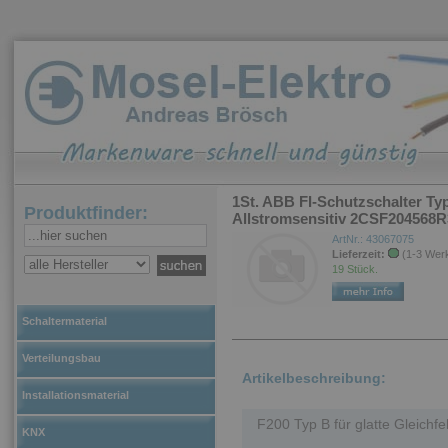
1St. ABB FI-Schutzschalter Ty
Produktfinder:
Allstromsensitiv 2CSF204568
ArtNr.: 43067075
Lieferzeit:
(1-3 Wer
19 Stück.
Schaltermaterial
Verteilungsbau
Artikelbeschreibung:
Installationsmaterial
F200 Typ B für glatte Gleichf
KNX