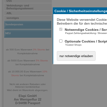
ÜSS
Verbindungs- und
Befestigungselement
Cookie / Sicherheitseinstellung
ABL
sonstiges
Diese Website verwendet Cookie
Betreibern die für den technische
Sonderposten
Notwendige Cookies / Scr
NEU
Paypal Zahlungsabwicklung / Browse
Optionale Cookies / Scrip
Trusted Shops
ab 500 Euro Warenwert
3% Skonto
bei
Komplettabnahme
nur notwendige erlauben
ab 5000 Euro Warenwert
5% Skonto
bei Komplettabnahme
ab 10.000,00 Euro Warenwert
10%
Skonto
bei Komplettabnahme
Nicht mit anderen Rabatten oder
Aktionen kombinierbar.
Wird direkt im Warenkorb abgezogen.
Elepi GmbH
Am Wenigerflur 22
D-54498 Piesport