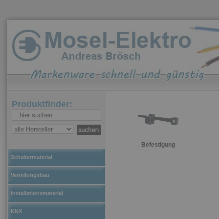
Produktfinder:
Befestigung
Schaltermaterial
Verteilungsbau
Installationsmaterial
KNX