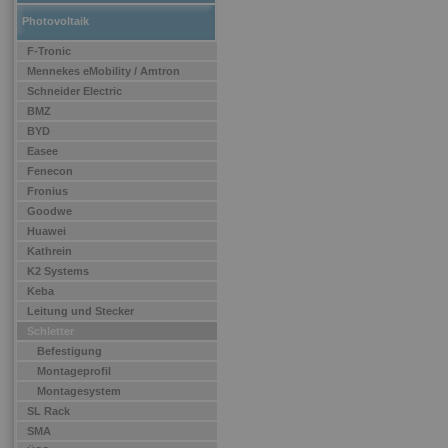
Photovoltaik
F-Tronic
Mennekes eMobility / Amtron
Schneider Electric
BMZ
BYD
Easee
Fenecon
Fronius
Goodwe
Huawei
Kathrein
K2 Systems
Keba
Leitung und Stecker
Schletter
Befestigung
Montageprofil
Montagesystem
SL Rack
SMA