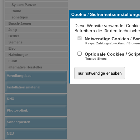
System Panzer
Radio
Cookie / Sicherheitseinstellung
sonstiges
Busch-Jaeger
Diese Website verwendet Cookie
Jung
Betreibern die für den technische
Berker
Notwendige Cookies / Scr
Siemens
Paypal Zahlungsabwicklung / Browse
Elso
Optionale Cookies / Scrip
Halmburger
Trusted Shops
Funk
alternative Hersteller
nur notwendige erlauben
Verteilungsbau
Installationsmaterial
KNX
Photovoltaik
Sonderposten
NEU