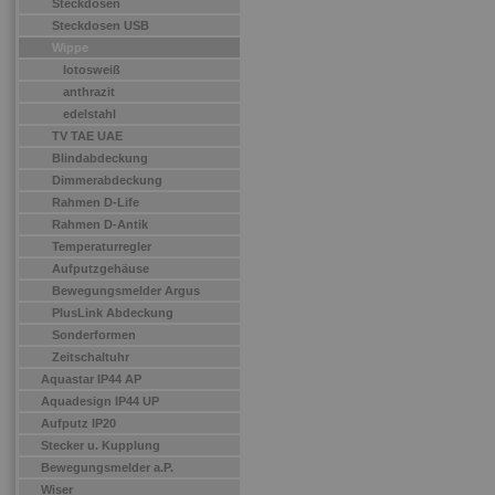
Steckdosen
Steckdosen USB
Wippe
lotosweiß
anthrazit
edelstahl
TV TAE UAE
Blindabdeckung
Dimmerabdeckung
Rahmen D-Life
Rahmen D-Antik
Temperaturregler
Aufputzgehäuse
Bewegungsmelder Argus
PlusLink Abdeckung
Sonderformen
Zeitschaltuhr
Aquastar IP44 AP
Aquadesign IP44 UP
Aufputz IP20
Stecker u. Kupplung
Bewegungsmelder a.P.
Wiser