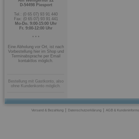
Am Wenigerflur 22
D-54498 Piesport
Tel.: (0 65 07) 93 91 440
Fax: (0 65 07) 93 91 441
Mo-Do. 9:00-15:00 Uhr
Fr. 9:00-12:00 Uhr
* * *
Eine Abholung vor Ort, ist nach
Vorbestellung hier im Shop und
Terminabsprache per Email
kontaktlos möglich.
Bestellung mit Gastkonto, also
ohne Kundenkonto möglich.
|
|
Versand & Bezahlung
Datenschutzerklärung
AGB & Kundeninforma