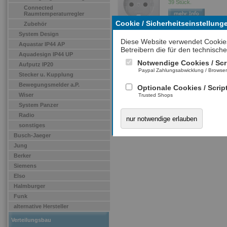
39 Stück.
Connected
Raumtemperaturregler
Cookie / Sicherheitseinstellung
Zubehör
System Design
Diese Website verwendet Cookie
Aquastar IP44 AP
Betreibern die für den technische
Aquadesign IP44 UP
Notwendige Cookies / Scr
Aufputz IP20
Paypal Zahlungsabwicklung / Browse
Stecker u. Kupplung
Bewegungsmelder a.P.
Optionale Cookies / Scrip
Wiser
Trusted Shops
System Panzer
Radio
nur notwendige erlauben
sonstiges
Busch-Jaeger
Jung
Berker
Siemens
Elso
Halmburger
Funk
alternative Hersteller
Verteilungsbau