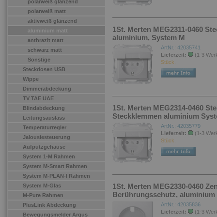
polarweiß glänzend
polarweiß matt
aktivweiß glänzend
1St. Merten MEG2311-0460 Ste
aluminium matt
aluminium, System M
anthrazit matt
ArtNr.: 42035741
schwarz matt
Lieferzeit:
(1-3 Wer
Sonstige
Stück.
Steckdosen USB
Wippe
Dimmerabdeckung
TV TAE UAE
1St. Merten MEG2314-0460 Ste
Blindabdeckung
Steckklemmen aluminium Sys
Leitungsauslass
ArtNr.: 42035779
Temperaturregler
Lieferzeit:
(1-3 Wer
Jalousiesteuerung
Stück.
Aufputzgehäuse
System 1-M Rahmen
System M-Smart Rahmen
System M-PLAN-I Rahmen
1St. Merten MEG2330-0460 Zent
System M-Glas
Berührungsschutz, aluminium 
M-Pure Rahmen
ArtNr.: 42035836
PlusLink Abdeckung
Lieferzeit:
(1-3 Wer
Bewegungsmelder Argus