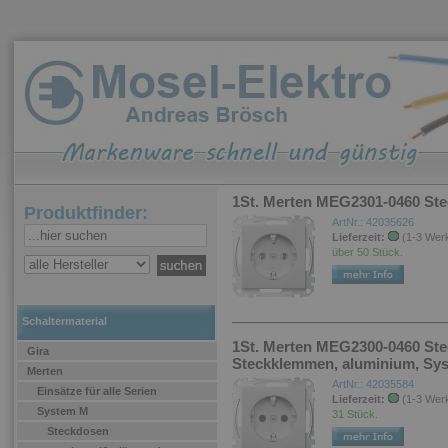
1St. Merten MEG2301-0460 St
Produktfinder:
ArtNr.: 42035626
Lieferzeit:
(1-3 Wer
über 50 Stück.
Schaltermaterial
1St. Merten MEG2300-0460 Ste
Gira
Steckklemmen, aluminium, Sy
Merten
ArtNr.: 42035584
Einsätze für alle Serien
Lieferzeit:
(1-3 Wer
System M
31 Stück.
Steckdosen