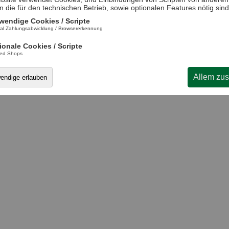
n die für den technischen Betrieb, sowie optionalen Features nötig sind
wendige Cookies / Scripte
al Zahlungsabwicklung / Browsererkennung
iedax KTU 100 Ausleger 50X110MM KTU100
4,99 €
ArtNr.: 866509371
ionale Cookies / Scripte
Lieferzeit:
(1-3 Werktage)
Bestand
Preis inkl. 19% Mwst
ted Shops
über 50 Stück.
zzgl.
Versandkosten
Stck.
Allem zu
wendige erlauben