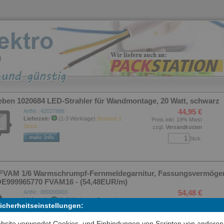
eben 1020684 LED-Strahler für Wandmontage, 20 Watt, schwarz
44,95 €
ArtNr.: 42027886
Lieferzeit:
(1-3 Werktage)
Bestand 1
Preis inkl. 19% Mwst
Stück.
zzgl.
Versandkosten
Stck.
FVAM 1/6 Warmschrumpf-Fernmeldegarnitur, Fassungsvermögen
DE999965770 FVAM16 - (54,48EUR/m)
54,48 €
ArtNr.: 880000003
Lieferzeit:
(1-3 Werktage)
Bestand
Preis inkl. 19% Mwst
Sicherheitseinstellungen:
12 Stück.
zzgl.
Versandkosten
Stck.
bsite verwendet Cookies, und Einbindungen von Scripten von anderen