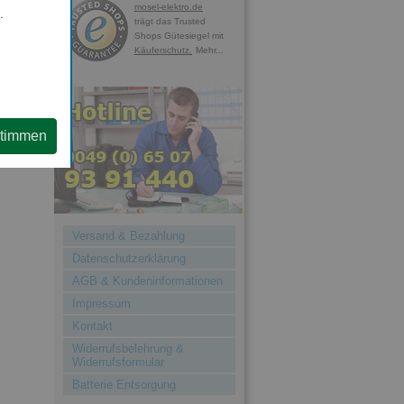
mosel-elektro.de
.
trägt das Trusted
Shops Gütesiegel mit
Käuferschutz.
Mehr...
stimmen
Versand & Bezahlung
Datenschutzerklärung
AGB & Kundeninformationen
Impressum
Kontakt
Widerrufsbelehrung &
Widerrufsformular
Batterie Entsorgung