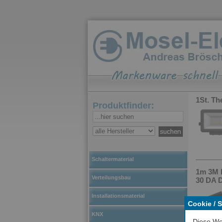
1St. Th
Produktfinder:
Schaltermaterial
1m 3M 
Verteilungsbau
30 DA 
Installationsmaterial
Cookie / 
KNX
Diese We