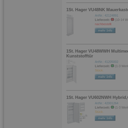
1St. Hager VU48NK Mauerkaste
ArtNr.: 42124891
Lieferzeit:
(10-14 W
nachbestellt
1St. Hager VU48WWH Multimedia
Kunststofftür
ArtNr.: 41205002
Lieferzeit:
(1-3 Wer
Stück.
1St. Hager VU602NWH Hybrid,v
ArtNr.: 42001264
Lieferzeit:
(1-3 Wer
Stück.