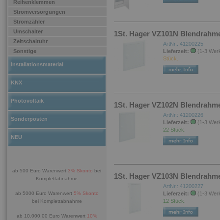
Reihenklemmen
Stromversorgungen
Stromzähler
Umschalter
1St. Hager VZ101N Blendrahme
Zeitschaltuhr
ArtNr.: 41200225
Sonstige
Lieferzeit:
(1-3 Wer
Stück.
Installationsmaterial
KNX
Photovoltaik
1St. Hager VZ102N Blendrahme
ArtNr.: 41200226
Sonderposten
Lieferzeit:
(1-3 Wer
22 Stück.
NEU
ab 500 Euro Warenwert
3% Skonto
bei
1St. Hager VZ103N Blendrahme
Komplettabnahme
ArtNr.: 41200227
ab 5000 Euro Warenwert
5% Skonto
Lieferzeit:
(1-3 Wer
12 Stück.
bei Komplettabnahme
ab 10.000,00 Euro Warenwert
10%