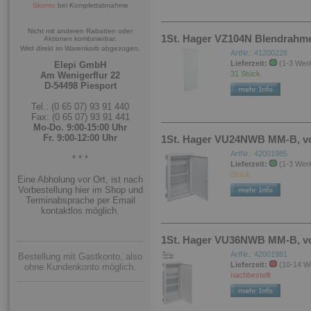
Skonto
bei Komplettabnahme
Nicht mit anderen Rabatten oder
1St. Hager VZ104N Blendrahme
Aktionen kombinierbar.
Wird direkt im Warenkorb abgezogen.
ArtNr.: 41200228
Lieferzeit:
(1-3 Wer
Elepi GmbH
31 Stück.
Am Wenigerflur 22
D-54498 Piesport
Tel.: (0 65 07) 93 91 440
Fax: (0 65 07) 93 91 441
Mo-Do. 9:00-15:00 Uhr
Fr. 9:00-12:00 Uhr
1St. Hager VU24NWB MM-B, vol
ArtNr.: 42001985
* * *
Lieferzeit:
(1-3 Wer
Stück.
Eine Abholung vor Ort, ist nach
Vorbestellung hier im Shop und
Terminabsprache per Email
kontaktlos möglich.
1St. Hager VU36NWB MM-B, vol
ArtNr.: 42001981
Bestellung mit Gastkonto, also
Lieferzeit:
(10-14 W
ohne Kundenkonto möglich.
nachbestellt