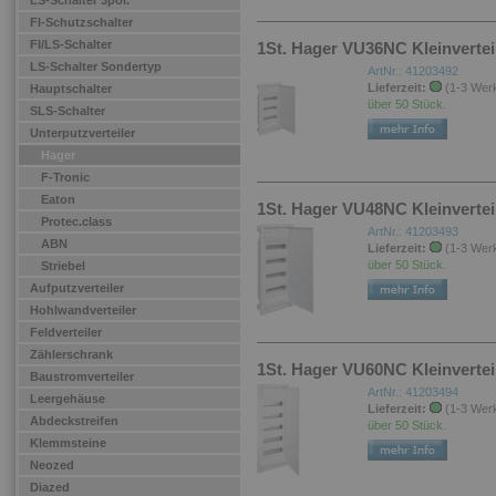
LS-Schalter 3pol.
FI-Schutzschalter
FI/LS-Schalter
1St. Hager VU36NC Kleinvertei
LS-Schalter Sondertyp
ArtNr.: 41203492
Lieferzeit:
(1-3 Wer
Hauptschalter
über 50 Stück.
SLS-Schalter
Unterputzverteiler
Hager
F-Tronic
Eaton
1St. Hager VU48NC Kleinvertei
Protec.class
ArtNr.: 41203493
ABN
Lieferzeit:
(1-3 Wer
über 50 Stück.
Striebel
Aufputzverteiler
Hohlwandverteiler
Feldverteiler
Zählerschrank
1St. Hager VU60NC Kleinvertei
Baustromverteiler
ArtNr.: 41203494
Leergehäuse
Lieferzeit:
(1-3 Wer
Abdeckstreifen
über 50 Stück.
Klemmsteine
Neozed
Diazed