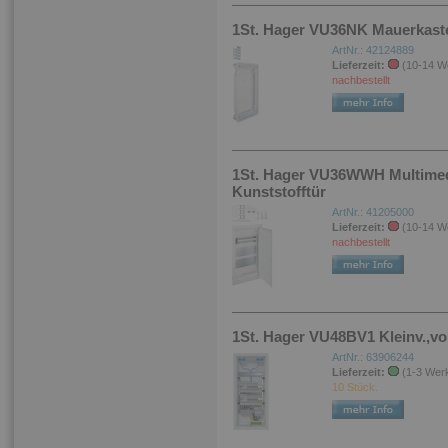
1St. Hager VU36NK Mauerkaste
ArtNr.: 42124889
Lieferzeit:
(10-14 W
nachbestellt
1St. Hager VU36WWH Multimedia
Kunststofftür
ArtNr.: 41205000
Lieferzeit:
(10-14 W
nachbestellt
1St. Hager VU48BV1 Kleinv.,vo
ArtNr.: 63906244
Lieferzeit:
(1-3 Wer
10 Stück.