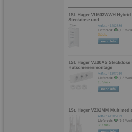
1St. Hager VU603WWH Hybrid v
Steckdose und
ArtNr.: 41202636
Lieferzeit:
(1-3 Wer
Stück.
1St. Hager VZ00AS Steckdose 
Hutschienenmontage
ArtNr.: 41207316
Lieferzeit:
(1-3 Wer
13 Stück.
1St. Hager VZ02MM Multimedia-
ArtNr.: 41205179
Lieferzeit:
(1-3 Wer
33 Stück.