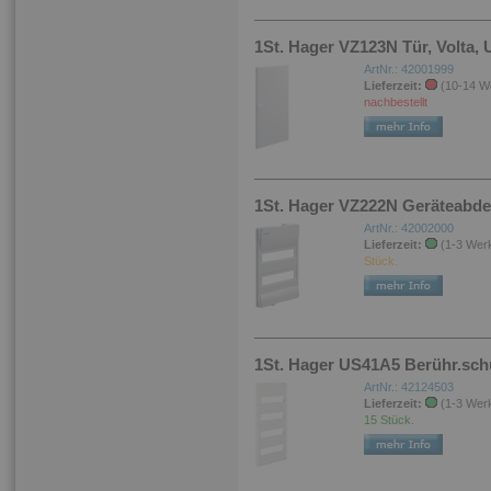
1St. Hager VZ123N Tür, Volta, U
ArtNr.: 42001999
Lieferzeit:
(10-14 W
nachbestellt
1St. Hager VZ222N Geräteabdec
ArtNr.: 42002000
Lieferzeit:
(1-3 Wer
Stück.
1St. Hager US41A5 Berühr.sch
ArtNr.: 42124503
Lieferzeit:
(1-3 Wer
15 Stück.