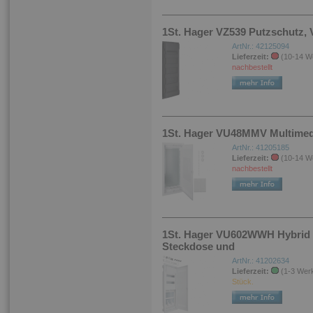
1St. Hager VZ539 Putzschutz, V
ArtNr.: 42125094
Lieferzeit:
(10-14 W
nachbestellt
1St. Hager VU48MMV Multimedi
ArtNr.: 41205185
Lieferzeit:
(10-14 W
nachbestellt
1St. Hager VU602WWH Hybrid v
Steckdose und
ArtNr.: 41202634
Lieferzeit:
(1-3 Wer
Stück.