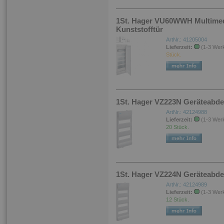
1St. Hager VU60WWH Multimedia
Kunststofftür
ArtNr.: 41205004
Lieferzeit:
(1-3 Wer
Stück.
1St. Hager VZ223N Geräteabde
ArtNr.: 42124988
Lieferzeit:
(1-3 Wer
20 Stück.
1St. Hager VZ224N Geräteabde
ArtNr.: 42124989
Lieferzeit:
(1-3 Wer
12 Stück.