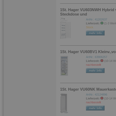
1St. Hager VU603NWH Hybrid v
Steckdose und
ArtNr.: 41202637
Lieferzeit:
(1-3 Wer
Stück.
1St. Hager VU60BV1 Kleinv.,vo
ArtNr.: 63906257
Lieferzeit:
(10-14 W
nachbestellt
1St. Hager VU60NK Mauerkaste
ArtNr.: 42124896
Lieferzeit:
(10-14 W
nachbestellt