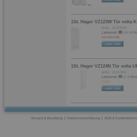
1St. Hager VZ123W Tür volta K
ArtNr.: 41207835
Lieferzeit:
(10-14 W
nachbestellt
1St. Hager VZ124N Tür volta U
ArtNr.: 41207832
Lieferzeit:
(1-3 Wer
Stück.
|
|
Versand & Bezahlung
Datenschutzerklärung
AGB & Kundeninforma