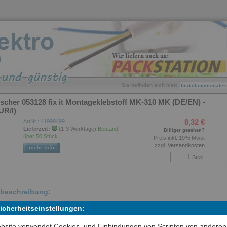
Sie befinden sich hier:
Installationsmater
ischer 053128 fix it Montageklebstoff MK-310 MK (DE/EN) -
UR/l)
8,32 €
ArtNr.: 41999499
Lieferzeit:
(1-3 Werktage)
Bestand
Billiger gesehen?
über 50 Stück.
Preis inkl. 19% Mwst
zzgl.
Versandkosten
Stck.
lbeschreibung:
Sicherheitseinstellungen:
fischer Montageklebstoff MK-310 ist eine Ein-Komponenten-
latdispersion. Mit extrem hoher Anfangsklebkraft zum Verkleben von
bsite verwendet Cookies, und Einbindungen von Scripten von anderen