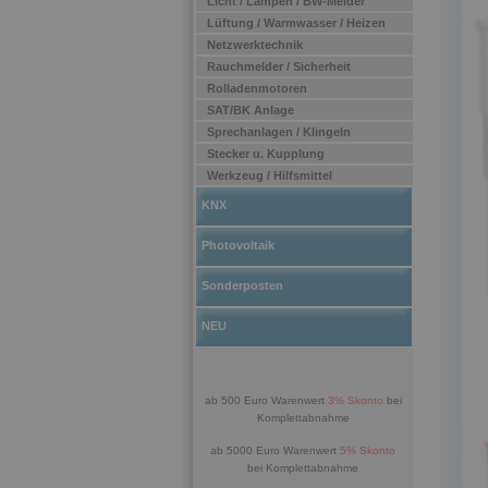
Licht / Lampen / BW-Melder
Lüftung / Warmwasser / Heizen
Netzwerktechnik
Rauchmelder / Sicherheit
Rolladenmotoren
SAT/BK Anlage
Sprechanlagen / Klingeln
Stecker u. Kupplung
Werkzeug / Hilfsmittel
KNX
Photovoltaik
Sonderposten
NEU
ab 500 Euro Warenwert
3% Skonto
bei
Komplettabnahme
ab 5000 Euro Warenwert
5% Skonto
bei Komplettabnahme