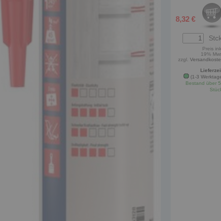
8,32 €
Stck
Preis ink
19% Mw
zzgl.
Versandkost
Lieferzei
(1-3 Werktag
Bestand über 
Stüc