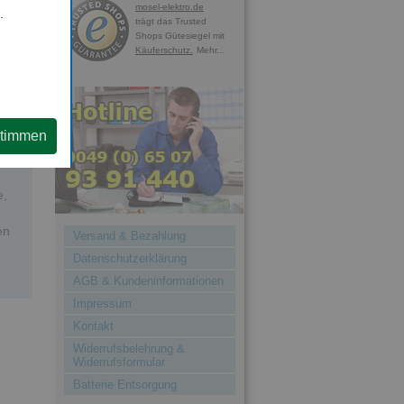
mosel-elektro.de
.
sein
trägt das Trusted
Shops Gütesiegel mit
st
Käuferschutz.
Mehr...
stimmen
e,
en
Versand & Bezahlung
Datenschutzerklärung
AGB & Kundeninformationen
Impressum
Kontakt
Widerrufsbelehrung &
Widerrufsformular
Batterie Entsorgung