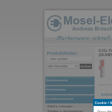
0,31L F
Produktfinder:
(26,84E
Schaltermaterial
Verteilungsbau
Artike
Installationsmaterial
Cookie / 
Der 
Kabel u. Leitungen
Acry
Schalter- u. Abzweigdosen
Diese We