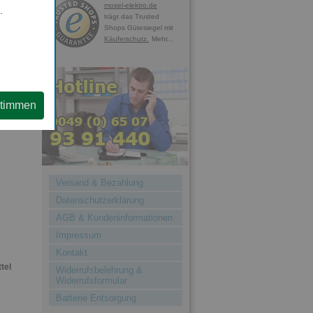
mosel-elektro.de
.
trägt das Trusted
Shops Gütesiegel mit
Käuferschutz.
Mehr...
k
stimmen
Versand & Bezahlung
Datenschutzerklärung
AGB & Kundeninformationen
Impressum
Kontakt
tel
Widerrufsbelehrung &
Widerrufsformular
Batterie Entsorgung