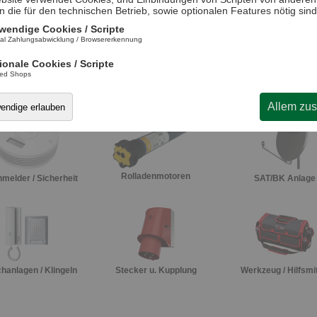
n die für den technischen Betrieb, sowie optionalen Features nötig sind
wendige Cookies / Scripte
al Zahlungsabwicklung / Browsererkennung
ionale Cookies / Scripte
ted Shops
/ Lampen / BW-Melde
Lüftung / Warmwasser / H
Netzwerktechni
r
eizen
Allem zu
wendige erlauben
Rolladenmotoren
melder / Sicherheit
SAT/BK Anlage
hanlagen / Klingeln
Stecker u. Kupplung
Werkzeug / Hilfsmit