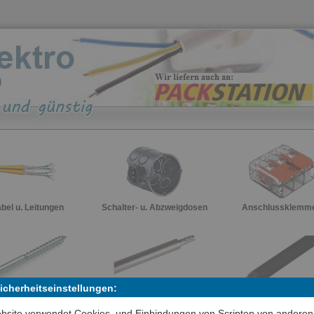
bel u. Leitungen
Schalter- u. Abzweigdosen
Anschlussklemm
Potentialausgleich u. Über
Sicherheitseinstellungen:
spannung
ontagematerial
Rohre u. Kanäle
bsite verwendet Cookies, und Einbindungen von Scripten von anderen