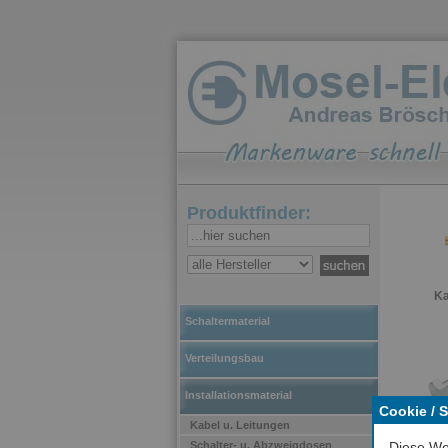
Produktfinder:
Ka
Schaltermaterial
Verteilungsbau
Installationsmaterial
Cookie / 
M
Kabel u. Leitungen
Schalter- u. Abzweigdosen
Diese We