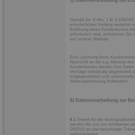
5) Datenverarbeitung bei E
Gemäß Art. 6 Abs. 1 lit. b DSGV
erforderlichen Umfang weiterhin e
Eröffnung eines Kundenkontos mit
erforderlich sind, entnehmen Si
auf unserer Website.
Eine Löschung Ihres Kundenkontos
Nachricht an die o.g. Adresse des
Kundenkontos werden Ihre Daten g
Verträge vollständig abgewickelt 
entgegenstehen und unsererseits 
Weiterspeicherung fortbesteht.
6) Datenverarbeitung zur Be
6.1
Soweit für die Vertragsabwickl
werden die von uns erhobenen per
DSGVO an das beauftragte Transpo
weitergegeben.