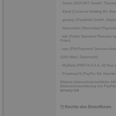
- Sofort (SOFORT GmbH, Theresi
- iDeal (Currence Holding BV, Be
- giropay (Paydirekt GmbH, Steph
- bancontact (Bancontact Payconi
- blik (Polski Standard Płatności 
Polen)
- eps (PSA Payment Services Aus
1200 Wien, Österreich)
- MyBank (PRETA S.A.S, 40 Rue de
- Przelewy24 (PayPro SA, Kancle
Weitere datenschutzrechtliche In
Datenschutzerklärung von PayPal
/privacy-full
7) Rechte des Betroffenen