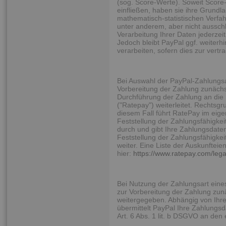
(sog. Score-Werte). Soweit Score
einfließen, haben sie ihre Grundl
mathematisch-statistischen Verfa
unter anderem, aber nicht ausschl
Verarbeitung Ihrer Daten jederzei
Jedoch bleibt PayPal ggf. weiterh
verarbeiten, sofern dies zur vert
Bei Auswahl der PayPal-Zahlungs
Vorbereitung der Zahlung zunächst
Durchführung der Zahlung an die
("Ratepay") weiterleitet. Rechtsgru
diesem Fall führt RatePay im eige
Feststellung der Zahlungsfähigke
durch und gibt Ihre Zahlungsdate
Feststellung der Zahlungsfähigkei
weiter. Eine Liste der Auskunfteie
hier:
https://www.ratepay.com
/leg
Bei Nutzung der Zahlungsart eine
zur Vorbereitung der Zahlung zun
weitergegeben. Abhängig von Ihre
übermittelt PayPal Ihre Zahlung
Art. 6 Abs. 1 lit. b DSGVO an den