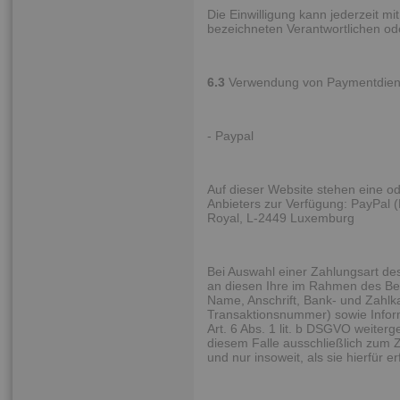
Die Einwilligung kann jederzeit m
bezeichneten Verantwortlichen o
6.3
Verwendung von Paymentdienst
- Paypal
Auf dieser Website stehen eine o
Anbieters zur Verfügung: PayPal (E
Royal, L-2449 Luxemburg
Bei Auswahl einer Zahlungsart des
an diesen Ihre im Rahmen des Bes
Name, Anschrift, Bank- und Zahl
Transaktionsnummer) sowie Inform
Art. 6 Abs. 1 lit. b DSGVO weiterg
diesem Falle ausschließlich zum 
und nur insoweit, als sie hierfür erf