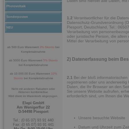
Daten sind hierbei alle Daten, mit
Photovoltaik
Sonderposten
1.2
Verantwortlicher für die Daten
Datenschutz-Grundverordnung (D
Piesport, Deutschland, Tel.: 0650
NEU
Verarbeitung von personenbezogen
oder juristische Person, die all
Mittel der Verarbeitung von pers
ab 500 Euro Warenwert
3% Skonto
bei
Komplettabnahme
2) Datenerfassung beim Bes
ab 5000 Euro Warenwert
5% Skonto
bei Komplettabnahme
ab 10.000,00 Euro Warenwert
10%
2.1
Bei der bloß informatorischen 
Skonto
bei Komplettabnahme
registrieren oder uns anderweitig
Daten, die Ihr Browser an den Sei
Nicht mit anderen Rabatten oder
Sie unsere Website aufrufen, erhe
Aktionen kombinierbar.
erforderlich sind, um Ihnen die W
Wird direkt im Warenkorb abgezogen.
Elepi GmbH
Am Wenigerflur 22
D-54498 Piesport
Unsere besuchte Website
Tel.: (0 65 07) 93 91 440
Fax: (0 65 07) 93 91 441
Datum und Uhrzeit zum Zeit
Mo-Do. 9:00-15:00 Uhr