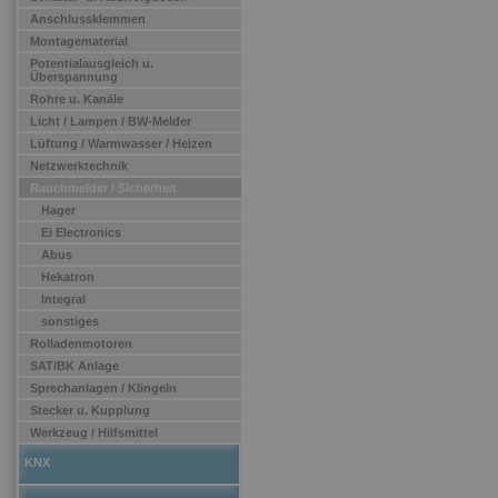
Anschlussklemmen
Montagematerial
Potentialausgleich u.
Überspannung
Rohre u. Kanäle
Licht / Lampen / BW-Melder
Lüftung / Warmwasser / Heizen
Netzwerktechnik
Rauchmelder / Sicherheit
Hager
Ei Electronics
Abus
Hekatron
Integral
sonstiges
Rolladenmotoren
SAT/BK Anlage
Sprechanlagen / Klingeln
Stecker u. Kupplung
Werkzeug / Hilfsmittel
KNX