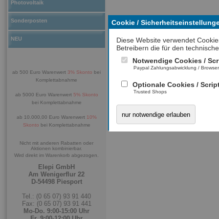
Photovoltaik
Sonderposten
Cookie / Sicherheitseinstellung
NEU
Diese Website verwendet Cookie
Betreibern die für den technische
Notwendige Cookies / Scr
Paypal Zahlungsabwicklung / Browse
ab 500 Euro Warenwert
3% Skonto
bei
Komplettabnahme
Optionale Cookies / Scrip
Trusted Shops
ab 5000 Euro Warenwert
5% Skonto
bei Komplettabnahme
nur notwendige erlauben
ab 10.000,00 Euro Warenwert
10%
Skonto
bei Komplettabnahme
Nicht mit anderen Rabatten oder
Aktionen kombinierbar.
Wird direkt im Warenkorb abgezogen.
Elepi GmbH
Am Wenigerflur 22
D-54498 Piesport
Tel.: (0 65 07) 93 91 440
Fax: (0 65 07) 93 91 441
Mo-Do. 9:00-15:00 Uhr
Fr. 9:00-12:00 Uhr