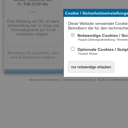
Fr. 9:00-12:00 Uhr
* * *
Cookie / Sicherheitseinstellung
Eine Abholung vor Ort, ist nach
Diese Website verwendet Cookie
Vorbestellung hier im Shop und
Betreibern die für den technische
Terminabsprache per Email
kontaktlos möglich.
Notwendige Cookies / Scr
Paypal Zahlungsabwicklung / Browse
Optionale Cookies / Scrip
Bestellung mit Gastkonto, also
Trusted Shops
ohne Kundenkonto möglich.
nur notwendige erlauben
|
|
Versand & Bezahlung
Datenschutzerklärung
AGB & Kundeninforma